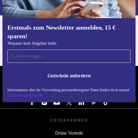
du in unserer
Datenschutzerklärung
.
Erstmals zum Newsletter anmelden, 15 €
Hol dir die refurbed-App
sparen!
Für iOS und Android
Verpasse kein Angebot mehr
Gutschein anfordern
REFURBED DEUTSCHLAND - RETHINK NEW.
Informationen über die Verwendung personenbezogener Daten findest du in unserer
FOLGE UNS
Datenschutzerklärung
UNTERNEHMEN
Deine Vorteile