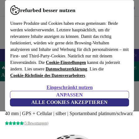
Hol dir die App
Herunterladen
refurbed besser nutzen
refurbed schnell und einfach nutzen
Unsere Produkte und Cookies haben etwas gemeinsam: Beide
werden wiederverwendet. Letztere hauptsächlich, um dir
relevantere Inhalte anzeigen zu können. Damit das richtig
funktioniert, würden wir gerne dein Browsing-Verhalten
analysieren und Inhalte und Werbung für dich personalisieren – mit
🎒 Back to school
Handys
Laptops
Tablets
Smartwatches
Zubehör
First- und Third-Party-Cookies. Natürlich nur mit deinem
Einverständnis. Die
Cookie-Einstellungen
kannst du jederzeit
🔥 Spare 5 % EXTRA auf ALLE Apple Watches & AirPods – Code:
ändern. Lies unsere
Datenschutzerklärung
. Lies die
AIRWATCH5 -
AGB
Cookie-Richtlinie des Datenverarbeiters
.
Eingeschränkt nutzen
Home
Produkte
Smartwatches
Apple Watches
ANPASSEN
Apple Watch Nike SE (2020)
ALLE COOKIES AKZEPTIEREN
40 mm | GPS + Cellular | silber | Sportarmband platinum/schwarz
(5 Bewertungen)