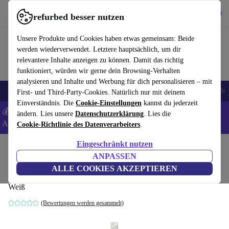
Hol dir die App
Herunterladen
refurbed besser nutzen
refurbed schnell und einfach nutzen
Unsere Produkte und Cookies haben etwas gemeinsam: Beide
werden wiederverwendet. Letztere hauptsächlich, um dir
relevantere Inhalte anzeigen zu können. Damit das richtig
funktioniert, würden wir gerne dein Browsing-Verhalten
analysieren und Inhalte und Werbung für dich personalisieren – mit
🎒 Back to school
Handys
Laptops
Tablets
Smartwatches
Zubehör
First- und Third-Party-Cookies. Natürlich nur mit deinem
Einverständnis. Die
Cookie-Einstellungen
kannst du jederzeit
💰 Extra -5% auf Samsung- und Google-Smartphones - Code:
ändern. Lies unsere
Datenschutzerklärung
. Lies die
ANDROID5 -
AGB
Cookie-Richtlinie des Datenverarbeiters
.
Eingeschränkt nutzen
Home
Produkte
Zubehör
Apple Zubehör
ANPASSEN
Apple Lightning/USB Kamera Adapter
ALLE COOKIES AKZEPTIEREN
Weiß
(Bewertungen werden gesammelt)