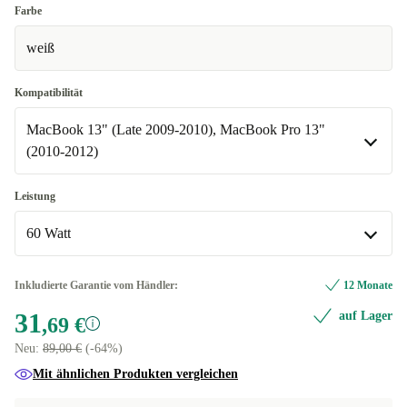
Farbe
weiß
Kompatibilität
MacBook 13" (Late 2009-2010), MacBook Pro 13"
(2010-2012)
MacBook 13" (Late 2009-2010), MacBook Pro 13" (2010-2012)
Leistung
In anderen Kombinationen verfügbar
60 Watt
MacBook Air 11" (2010-2011), MacBook Air 13" (2008-
+9,31 €
60 Watt
2011)
Inkludierte Garantie vom Händler:
12 Monate
In anderen Kombinationen verfügbar
31
auf Lager
MacBook Pro 15" (2010-2012), MacBook Pro 17" (2010-
,69 €
+4,31 €
2011)
45 Watt
+9,31 €
Neu:
89,00 €
(-64%)
Mit ähnlichen Produkten vergleichen
85 Watt
+4,31 €