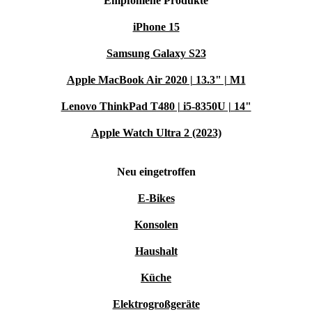
Empfohlene Produkte
unkompliziert zurückgeben.
iPhone 15
Mit einem refurbished MagSafe Power Adapter von
Samsung Galaxy S23
Apple entscheidest du dich für innovative Technik,
Apple MacBook Air 2020 | 13.3" | M1
Sicherheit im Alltag und eine nachhaltigere Wahl. So
lädst du nicht nur dein MacBook, sondern gibst auch der
Lenovo ThinkPad T480 | i5-8350U | 14"
Umwelt etwas zurück.
Apple Watch Ultra 2 (2023)
Hinweis: Durch das Refurbishen kann eine IPxx-
Neu eingetroffen
Zertifizierung nicht mehr garantiert werden und zum
E-Bikes
Beispiel Wasserschäden sind daher von den
Garantiebedingungen ausgeschlossen.
Konsolen
Haushalt
Küche
Elektrogroßgeräte