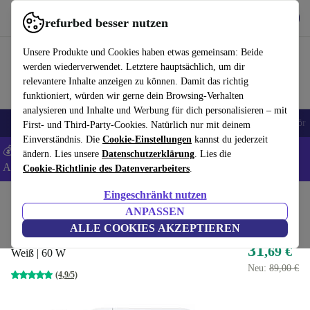
Hol dir die App
Herunterladen
refurbed besser nutzen
refurbed schnell und einfach nutzen
Unsere Produkte und Cookies haben etwas gemeinsam: Beide
werden wiederverwendet. Letztere hauptsächlich, um dir
relevantere Inhalte anzeigen zu können. Damit das richtig
funktioniert, würden wir gerne dein Browsing-Verhalten
analysieren und Inhalte und Werbung für dich personalisieren – mit
🎒 Back to school
Handys
Laptops
Tablets
Smartwatches
Zubehör
First- und Third-Party-Cookies. Natürlich nur mit deinem
Einverständnis. Die
Cookie-Einstellungen
kannst du jederzeit
💰 Extra -5% auf Samsung- und Google-Smartphones - Code:
ändern. Lies unsere
Datenschutzerklärung
. Lies die
ANDROID5 -
AGB
Cookie-Richtlinie des Datenverarbeiters
.
Eingeschränkt nutzen
Home
Produkte
Zubehör
Apple Zubehör
ANPASSEN
Apple MagSafe Power Adapter
ALLE COOKIES AKZEPTIEREN
31
,69 €
Weiß | 60 W
Neu:
89,00 €
(4,9/5)