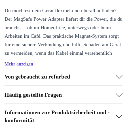
Du möchtest dein Gerät flexibel und überall aufladen?
Der MagSafe Power Adapter liefert dir die Power, die du
brauchst – ob im Homeoffice, unterwegs oder beim
Arbeiten im Café. Das praktische Magnet-System sorgt
für eine sichere Verbindung und hilft, Schäden am Gerät
zu vermeiden, wenn das Kabel einmal versehentlich
gezogen wird.
Mehr anzeigen
Highlights & Vorteile:
Von gebraucht zu refurbed
Original Apple-Qualität:
Professionell geprüft, gereinigt und
Häufig gestellte Fragen
refurbished – für zuverlässige Leistung und lange Lebensdauer.
Magnetischer Anschluss:
Einfaches Verbinden und sicheres
Informationen zur Produktsicherheit und -
Lösen schützt dein MacBook.
konformität
Kompaktes Design:
Passt in jede Tasche und bleibt stets