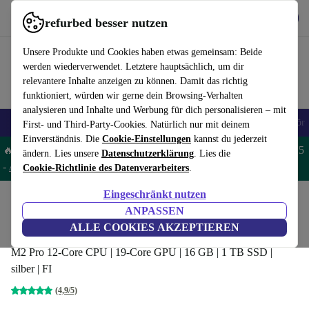
Hol dir die App
Herunterladen
refurbed besser nutzen
refurbed schnell und einfach nutzen
Unsere Produkte und Cookies haben etwas gemeinsam: Beide
werden wiederverwendet. Letztere hauptsächlich, um dir
relevantere Inhalte anzeigen zu können. Damit das richtig
funktioniert, würden wir gerne dein Browsing-Verhalten
analysieren und Inhalte und Werbung für dich personalisieren – mit
🎒 Back to school
Handys
Laptops
Tablets
Smartwatches
Zubehör
First- und Third-Party-Cookies. Natürlich nur mit deinem
Einverständnis. Die
Cookie-Einstellungen
kannst du jederzeit
🔥 Spare 5% EXTRA auf MacBooks und iPads – Code: MACPAD5
ändern. Lies unsere
Datenschutzerklärung
. Lies die
-
AGB
Cookie-Richtlinie des Datenverarbeiters
.
Eingeschränkt nutzen
Home
Produkte
Laptops
MacBooks
ANPASSEN
Apple MacBook Pro 2023 M2 | 14.2-Zoll
ALLE COOKIES AKZEPTIEREN
M2 Pro 12-Core CPU | 19-Core GPU | 16 GB | 1 TB SSD |
silber | FI
(4,9/5)