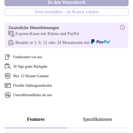
In den Warenkorb
US (QWERTY)
Optimal
Jetzt bestellen – in Raten zahlen
UK (QWERTY)
Neu
Zusätzliche Dienstleistungen
IT (QWERTY)
Express-Kasse mit Klarna und PayPal
Bezahle in 3, 6, 12 oder 24 Monatsraten mit
ES (QWERTY)
Funktioniert wie neu
NL (QWERTY)
30 Tage gratis Rückgabe
PT (QWERTY)
Min. 12 Monate Garantie
SE (QWERTY)
Flexible Zahlungsmethoden
Umweltfreundlicher als neu
DK (QWERTY)
BE (AZERTY)
Features
Spezifikationen
RU (JCUKEN)