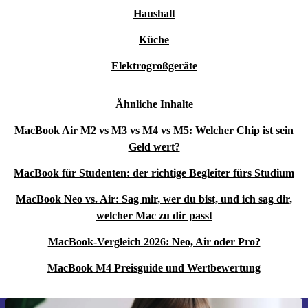
Begleiter. Es spielt alle besten Apps perfekt kompatibel
Haushalt
ab, wie z.B. Adobe Creative Cloud, Xcode, Affinity
Küche
Designer, Microsoft 365 und viele deiner Lieblingsapps
Elektrogroßgeräte
für iPhone und iPad.
Ähnliche Inhalte
Magic Keyboard mit Hintergrundbeleuchtung:
Das
einzigartige Magic Keyboard, ein Umgebungslichtsensor
MacBook Air M2 vs M3 vs M4 vs M5: Welcher Chip ist sein
und ein Force Touch Trackpad - für eine präzise
Geld wert?
Cursorsteuerung oder das Aktivieren verschiedener
MacBook für Studenten: der richtige Begleiter fürs Studium
Funktionen, je nachdem, wie stark du drückst - machen
MacBook Neo vs. Air: Sag mir, wer du bist, und ich sag dir,
diesen Laptop der nächsten Generation noch besonderer.
welcher Mac zu dir passt
MacBook-Vergleich 2026: Neo, Air oder Pro?
Nachhaltigkeit trifft Stil:
Umarme einen nachhaltigeren
Lebensstil, ohne Kompromisse beim Stil einzugehen.
MacBook M4 Preisguide und Wertbewertung
Dieses elegante, generalüberholte MacBook Pro hat ein
beeindruckendes Aluminiumgehäuse und trägt außerdem