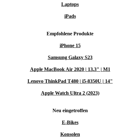
Bluetooth 5.3 für deine Verbindungen.
Laptops
iPads
Spezifikationen:
Prozessor:
M2 Chip
Empfohlene Produkte
Display:
14,2” Display mit HDR
iPhone 15
Touch Bar:
Erweiterte kontextabhängige Touch Bar
Samsung Galaxy S23
Speicher:
Konfigurierbar bis zu 2TB SSD
Speicher:
Bis zu 32 GB RAM
Apple MacBook Air 2020 | 13.3" | M1
Anschlüsse:
Thunderbolt 5, USB-C, HDMI, 3,5-mm-
Lenovo ThinkPad T480 | i5-8350U | 14"
Kopfhöreranschluss
Apple Watch Ultra 2 (2023)
Vorteile:
Neu eingetroffen
Eine perfekte Mischung aus Qualität und
E-Bikes
Kompatibilität:
Für Profis ist dieses komplett erneuerte
Konsolen
Apple MacBook Pro 2023 M2 14,2” der ideale