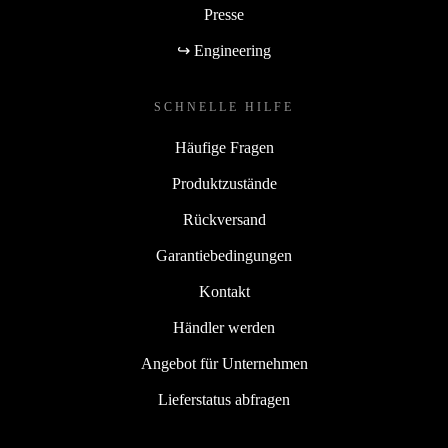
Presse
Entscheide dich mit dem generalüberholten Apple
↪ Engineering
MacBook Pro 2023 M2 14.2” für ein Produkt, das deine
Erwartungen übertrifft - für eine Welt, in der
SCHNELLE HILFE
ökologische Nachhaltigkeit und hervorragende Leistung
Häufige Fragen
zusammenkommen, nachhaltiger als neu und praktischer
Produktzustände
als je zuvor!
Rückversand
Garantiebedingungen
Kontakt
Händler werden
Angebot für Unternehmen
Lieferstatus abfragen