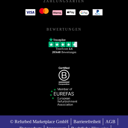
ZAHLUNGSARTEN
BEWERTUNGEN
Trustpilot
TrustScore
4.6
205648
Bewertungen
© Refurbed Marketplace GmbH
Barrierefreiheit
AGB