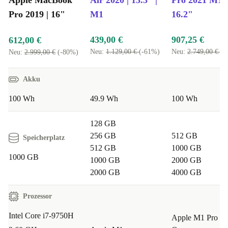
Funktionen bietet dieses MacBook Pro eine
Pro 2019 | 16"
M1
16.2"
hervorragende Investition in deine Produktivität und
Nachhaltigkeit. Erlebe die Spitzenleistung des Apple
439,00 €
907,25 €
612,00 €
MacBook Pro 2019 und genieße alle Vorteile eines
Neu:
1.129,00 €
(-61%)
Neu:
2.749,00 €
(-
Neu:
2.999,00 €
(-80%)
hochwertigen, refurbished Laptops.
Akku
100 Wh
49.9 Wh
100 Wh
128 GB
256 GB
512 GB
Speicherplatz
512 GB
1000 GB
1000 GB
1000 GB
2000 GB
2000 GB
4000 GB
Prozessor
Intel Core i7-9750H
Apple M1 Pro 10