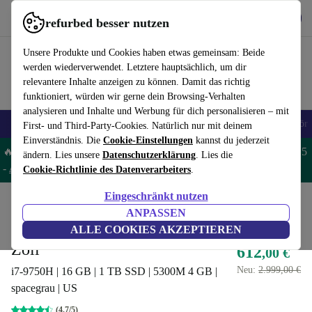
Hol dir die App
Herunterladen
refurbed besser nutzen
refurbed schnell und einfach nutzen
Unsere Produkte und Cookies haben etwas gemeinsam: Beide
werden wiederverwendet. Letztere hauptsächlich, um dir
relevantere Inhalte anzeigen zu können. Damit das richtig
funktioniert, würden wir gerne dein Browsing-Verhalten
analysieren und Inhalte und Werbung für dich personalisieren – mit
🎒 Back to school
Handys
Laptops
Tablets
Smartwatches
Zubehör
First- und Third-Party-Cookies. Natürlich nur mit deinem
Einverständnis. Die
Cookie-Einstellungen
kannst du jederzeit
🔥 Spare 5% EXTRA auf MacBooks und iPads – Code: MACPAD5
ändern. Lies unsere
Datenschutzerklärung
. Lies die
-
AGB
Cookie-Richtlinie des Datenverarbeiters
.
Eingeschränkt nutzen
Home
Produkte
Laptops
MacBooks
ANPASSEN
Apple MacBook Pro 2019 | 16-
ALLE COOKIES AKZEPTIEREN
Zoll
612
,00 €
Neu:
2.999,00 €
i7-9750H | 16 GB | 1 TB SSD | 5300M 4 GB |
spacegrau | US
(4,7/5)