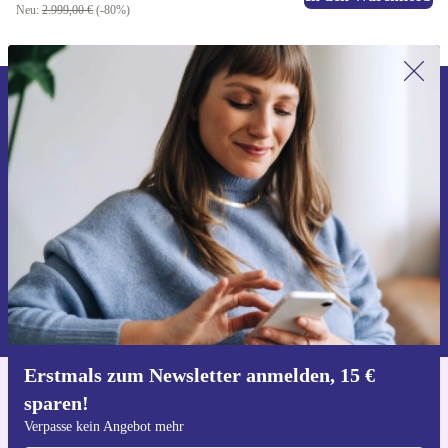
Neu:
2.999,00 €
(-80%)
Erstmals zum Newsletter anmelden,
15 € sparen!
Verpasse kein Angebot mehr.
Gutschein anfordern
Informationen über die Verwendung personenbezogener Daten findest
du in unserer
Datenschutzerklärung
.
Erstmals zum Newsletter anmelden, 15 €
sparen!
Hol dir die refurbed-App
Für iOS und Android
Verpasse kein Angebot mehr