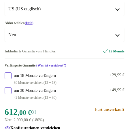
512 GB
-156,51 €
In anderen Kombinationen verfügbar
US (US englisch)
silber
-93,00 €
DE (deutsch)
-73,17 €
Akku wählen
(Info)
Neu
FR (französisch)
-42,00 €
IT (italienisch)
Neu
Inkludierte Garantie vom Händler:
12 Monate
In anderen Kombinationen verfügbar
ES (spanisch)
Verlängerte Garantie
(Was ist versichert?)
Optimal
-187,01 €
DK (dänisch)
+29,99 €
um 18 Monate verlängern
30 Monate versichert (12 + 18)
NL (niederländisch)
+49,99 €
um 30 Monate verlängern
42 Monate versichert (12 + 30)
PT (portugiesisch)
612
Fast ausverkauft
,00 €
SE (schwedisch)
Neu:
2.999,00 €
(-80%)
UK (UK englisch)
Konfigurationen vergleichen