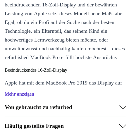
beeindruckenden 16-Zoll-Display und der bewährten
Leistung von Apple setzt dieses Modell neue Maßstäbe.
Egal, ob du ein Profi auf der Suche nach der besten
Technologie, ein Elternteil, das seinem Kind ein
hochwertiges Lernwerkzeug bieten möchte, oder
umweltbewusst und nachhaltig kaufen möchtest – dieses
refurbished MacBook Pro erfüllt höchste Ansprüche.
Beeindruckendes 16-Zoll-Display
Apple hat mit dem MacBook Pro 2019 das Display auf
ein neues Level gehoben. Das hochauflösende 16-Zoll-
Mehr anzeigen
Retina-Display bietet eine außergewöhnliche Klarheit
Von gebraucht zu refurbed
und eine beeindruckende Helligkeit von 500 Nits. Es ist
speziell für Grafiker:innen und Kreative kalibriert, was
Häufig gestellte Fragen
eine präzise Farbdarstellung und eine brillante