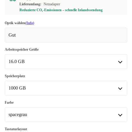
Lieferumfang:
Netzadapter
Reduzierte CO₂-Emissionen – schnelle Inlandssendung
Optik wählen
(Info)
Gut
Arbeitsspeicher Größe
16.0 GB
16.0 GB
Speicherplatz
In anderen Kombinationen verfügbar
1000 GB
32.0 GB
-153,00 €
1000 GB
Farbe
64.0 GB
+533,49 €
In anderen Kombinationen verfügbar
spacegrau
500 GB
-78,00 €
spacegrau
Tastaturlayout