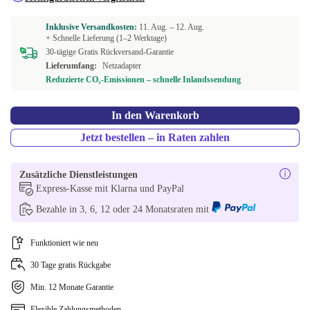
US (US englisch)
Inklusive Versandkosten:
11. Aug. –
12. Aug.
+ Schnelle Lieferung (1–2 Werktage)
In anderen Kombinationen verfügbar
30-tägige Gratis Rückversand-Garantie
Lieferumfang:
Netzadapter
International English
-143,00 €
Reduzierte CO₂-Emissionen – schnelle Inlandssendung
FI (finnisch)
-127,89 €
In den Warenkorb
CH (schweizerisch)
Jetzt bestellen – in Raten zahlen
-32,01 €
CZ (tschechisch)
-27,44 €
Zusätzliche Dienstleistungen
Express-Kasse mit Klarna und PayPal
BE (belgisch)
-13,00 €
Bezahle in 3, 6, 12 oder 24 Monatsraten mit
NO (norwegisch)
+72,10 €
Funktioniert wie neu
30 Tage gratis Rückgabe
Min. 12 Monate Garantie
Flexible Zahlungsmethoden