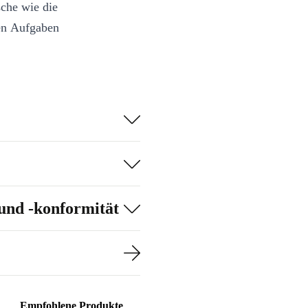
sche wie die
en Aufgaben
und -konformität
Empfohlene Produkte