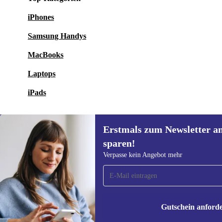
iPhones
Samsung Handys
MacBooks
Laptops
iPads
Erstmals zum Newsletter a
sparen!
Erstmals zum Newsletter
Verpasse kein Angebot mehr
anmelden, 15 € sparen!
Verpasse kein Angebot mehr.
Informatione
unserer
Date
Gutschein anford