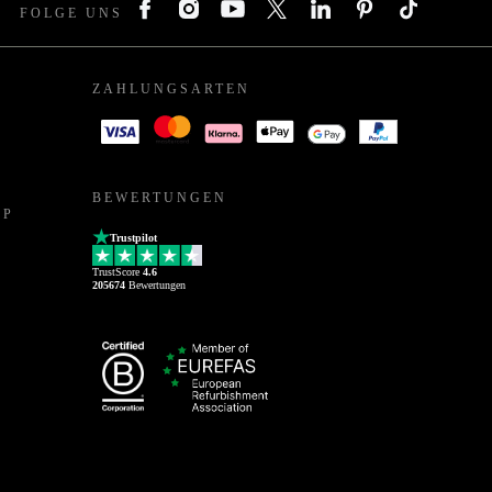
FOLGE UNS
ZAHLUNGSARTEN
BEWERTUNGEN
PP
Trustpilot
TrustScore
4.6
205674
Bewertungen