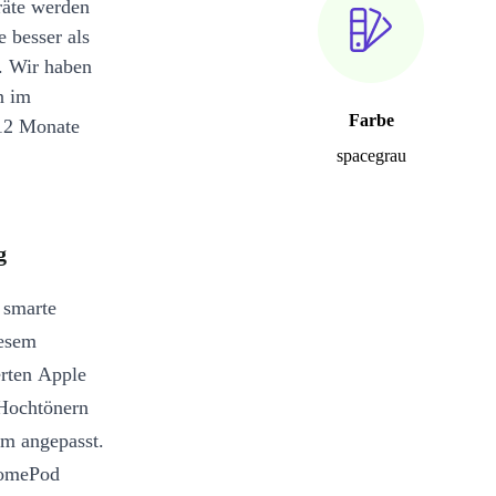
räte werden
e besser als
. Wir haben
n im
Farbe
12 Monate
spacegrau
g
 smarte
iesem
erten Apple
/Hochtönern
m angepasst.
 HomePod