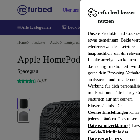
Über uns
Verkaufen
Hilfe
refurbed besser
nutzen
Alle Kategorien
🎒 Back to school
Handys
Laptops
Unsere Produkte und Cookie
etwas gemeinsam: Beide wer
Home
Produkte
Audio
Lautsprecher
wiederverwendet. Letztere
hauptsächlich, um dir relevan
Apple HomePod 1. Generation
Inhalte anzeigen zu können.
das richtig funktioniert, wür
Spacegrau
gerne dein Browsing-Verhalt
analysieren und Inhalte und
(4,6/5)
Werbung für dich personalisi
mit First- und Third-Party-C
Natürlich nur mit deinem
Einverständnis. Die
Cookie-Einstellungen
kanns
jederzeit ändern. Lies unsere
Datenschutzerklärung
. Lies
Cookie-Richtlinie des
Datenverarbeiters