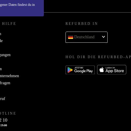
ener Daten findest du in
 HILFE
REFURBED IN
n
Deutschland
de
gungen
HOL DIR DIE REFURBED-A
n
Unternehmen
bfragen
rruf
OTLINE
2 10
 19:00