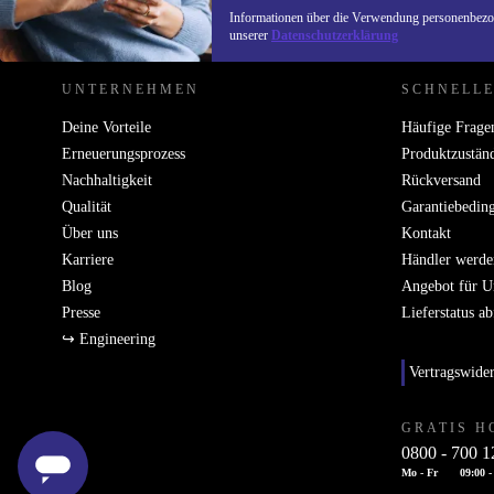
REFURBED DEUTSCHLAND - RETHINK NEW.
Informationen über die Verwendung personenbezog
unserer
Datenschutzerklärung
UNTERNEHMEN
SCHNELLE
Deine Vorteile
Häufige Frage
Erneuerungsprozess
Produktzustän
Nachhaltigkeit
Rückversand
Qualität
Garantiebedin
Über uns
Kontakt
Karriere
Händler werde
Blog
Angebot für 
Presse
Lieferstatus a
↪ Engineering
Vertragswide
GRATIS H
0800 - 700 1
Mo - Fr
09:00 -