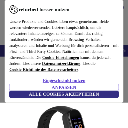
Hol dir die App
Herunterladen
refurbed besser nutzen
refurbed schnell und einfach nutzen
Unsere Produkte und Cookies haben etwas gemeinsam: Beide
werden wiederverwendet. Letztere hauptsächlich, um dir
relevantere Inhalte anzeigen zu können. Damit das richtig
funktioniert, würden wir gerne dein Browsing-Verhalten
analysieren und Inhalte und Werbung für dich personalisieren – mit
🎒 Back to school
Handys
Laptops
Tablets
Smartwatches
Zubehör
First- und Third-Party-Cookies. Natürlich nur mit deinem
Einverständnis. Die
Cookie-Einstellungen
kannst du jederzeit
Home
ändern. Lies unsere
Produkte
Smartwatches
Datenschutzerklärung
. Lies die
Cookie-Richtlinie des Datenverarbeiters
.
Amazfit Band 5 (2021)
Eingeschränkt nutzen
schwarz
ANPASSEN
ALLE COOKIES AKZEPTIEREN
(Bewertungen werden gesammelt)