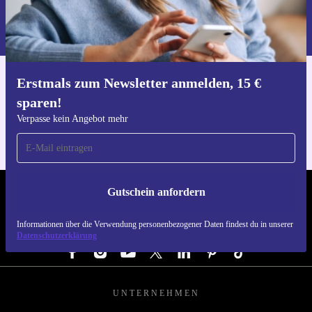
Informationen über die Verwendung personenbezogener Daten findest
du in unserer
Datenschutzerklärung
.
Erstmals zum Newsletter anmelden, 15 €
Hol dir die refurbed-App
sparen!
Für iOS und Android
Verpasse kein Angebot mehr
Gutschein anfordern
REFURBED DEUTSCHLAND - RETHINK NEW.
Informationen über die Verwendung personenbezogener Daten findest du in unserer
FOLGE UNS
Datenschutzerklärung
UNTERNEHMEN