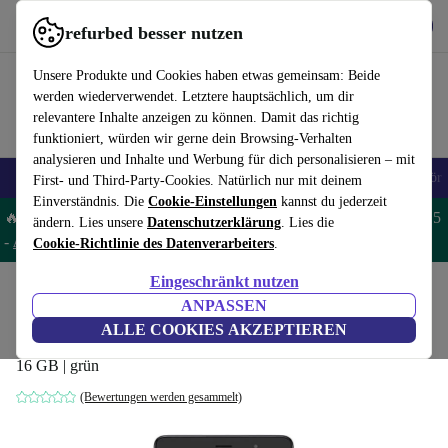
Hol dir die App
Herunterladen
refurbed besser nutzen
refurbed schnell und einfach nutzen
Unsere Produkte und Cookies haben etwas gemeinsam: Beide
werden wiederverwendet. Letztere hauptsächlich, um dir
relevantere Inhalte anzeigen zu können. Damit das richtig
funktioniert, würden wir gerne dein Browsing-Verhalten
analysieren und Inhalte und Werbung für dich personalisieren – mit
🎒 Back to school
Handys
Laptops
Tablets
Smartwatches
Zubehör
First- und Third-Party-Cookies. Natürlich nur mit deinem
Einverständnis. Die
Cookie-Einstellungen
kannst du jederzeit
🔥 Spare 5% EXTRA auf MacBooks und iPads – Code: MACPAD5
ändern. Lies unsere
Datenschutzerklärung
. Lies die
-
AGB
Cookie-Richtlinie des Datenverarbeiters
.
Eingeschränkt nutzen
Home
Produkte
Tablets
ANPASSEN
Alcatel 1T 7
ALLE COOKIES AKZEPTIEREN
16 GB | grün
(Bewertungen werden gesammelt)