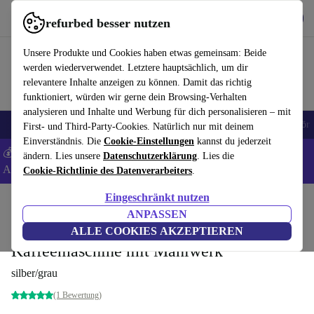
Hol dir die App
Herunterladen
refurbed besser nutzen
refurbed schnell und einfach nutzen
Unsere Produkte und Cookies haben etwas gemeinsam: Beide
werden wiederverwendet. Letztere hauptsächlich, um dir
relevantere Inhalte anzeigen zu können. Damit das richtig
funktioniert, würden wir gerne dein Browsing-Verhalten
analysieren und Inhalte und Werbung für dich personalisieren – mit
🎒 Back to school
Handys
Laptops
Tablets
Smartwatches
Zubehör
First- und Third-Party-Cookies. Natürlich nur mit deinem
Einverständnis. Die
Cookie-Einstellungen
kannst du jederzeit
💰 Extra -5% auf Samsung- und Google-Smartphones - Code:
ändern. Lies unsere
Datenschutzerklärung
. Lies die
ANDROID5 -
AGB
Cookie-Richtlinie des Datenverarbeiters
.
Eingeschränkt nutzen
Home
Produkte
Küche
Getränke
Kaffee
ANPASSEN
AEG CM6-1-5ST Gourmet 6
ALLE COOKIES AKZEPTIEREN
Kaffeemaschine mit Mahlwerk
silber/grau
(1 Bewertung)