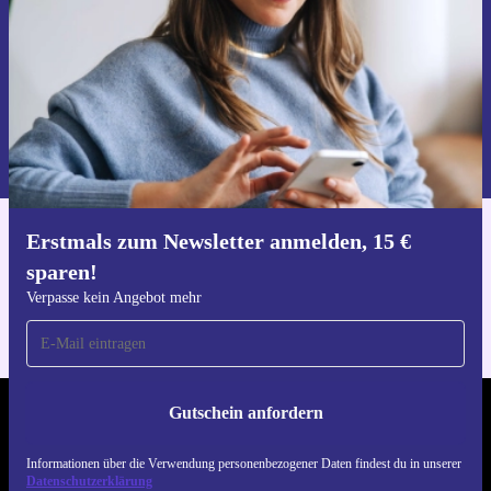
Gutschein anfordern
Informationen über die Verwendung personenbezogener Daten findest
du in unserer
Datenschutzerklärung
.
Erstmals zum Newsletter anmelden, 15 €
Hol dir die refurbed-App
sparen!
Für iOS und Android
Verpasse kein Angebot mehr
Gutschein anfordern
REFURBED DEUTSCHLAND - RETHINK NEW.
Informationen über die Verwendung personenbezogener Daten findest du in unserer
FOLGE UNS
Datenschutzerklärung