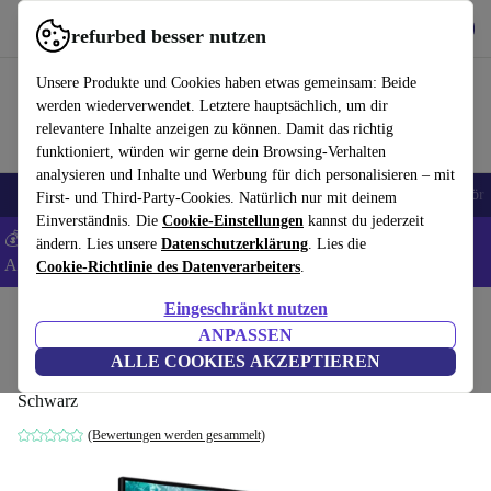
Hol dir die App
Herunterladen
refurbed besser nutzen
refurbed schnell und einfach nutzen
Unsere Produkte und Cookies haben etwas gemeinsam: Beide
werden wiederverwendet. Letztere hauptsächlich, um dir
relevantere Inhalte anzeigen zu können. Damit das richtig
funktioniert, würden wir gerne dein Browsing-Verhalten
analysieren und Inhalte und Werbung für dich personalisieren – mit
🎒 Back to school
Handys
Laptops
Tablets
Smartwatches
Zubehör
First- und Third-Party-Cookies. Natürlich nur mit deinem
Einverständnis. Die
Cookie-Einstellungen
kannst du jederzeit
💰 Extra -5% auf Samsung- und Google-Smartphones - Code:
ändern. Lies unsere
Datenschutzerklärung
. Lies die
ANDROID5 -
AGB
Cookie-Richtlinie des Datenverarbeiters
.
Eingeschränkt nutzen
Home
Produkte
Monitore
ANPASSEN
Acer Vero V7 V227QE3biv | 21.5"
ALLE COOKIES AKZEPTIEREN
Schwarz
(Bewertungen werden gesammelt)