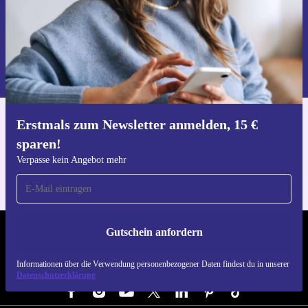
Gutschein anfordern
Informationen über die Verwendung personenbezogener Daten findest
du in unserer
Datenschutzerklärung
.
Erstmals zum Newsletter anmelden, 15 €
Hol dir die refurbed-App
sparen!
Für iOS und Android
Verpasse kein Angebot mehr
Gutschein anfordern
REFURBED DEUTSCHLAND - RETHINK NEW.
Informationen über die Verwendung personenbezogener Daten findest du in unserer
FOLGE UNS
Datenschutzerklärung