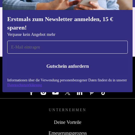
Erstmals zum Newsletter anmelden, 15 €
Hol dir die refurbed-App
sparen!
Für iOS und Android
Verpasse kein Angebot mehr
Gutschein anfordern
REFURBED DEUTSCHLAND - RETHINK NEW.
Informationen über die Verwendung personenbezogener Daten findest du in unserer
FOLGE UNS
Datenschutzerklärung
UNTERNEHMEN
Deine Vorteile
Erneuerungsprozess