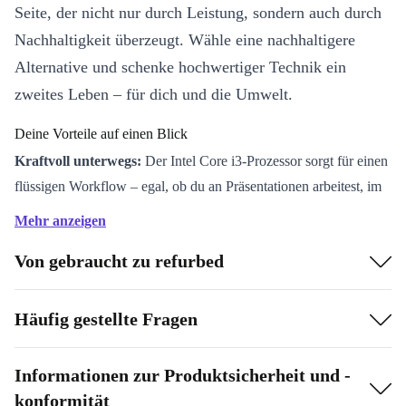
Seite, der nicht nur durch Leistung, sondern auch durch
Nachhaltigkeit überzeugt. Wähle eine nachhaltigere
Alternative und schenke hochwertiger Technik ein
zweites Leben – für dich und die Umwelt.
Deine Vorteile auf einen Blick
Kraftvoll unterwegs:
Der Intel Core i3-Prozessor sorgt für einen
flüssigen Workflow – egal, ob du an Präsentationen arbeitest, im
Internet surfst oder Videocalls führst.
Mehr anzeigen
Klares FullHD-Display:
Genieße gestochen scharfe Bilder und
Von gebraucht zu refurbed
komfortables Arbeiten auf 14 Zoll mit IPS-Technologie – ideal
für produktives Multitasking und entspanntes Streaming.
Zuverlässige Verbindung:
Mit WiFi 6 und Bluetooth 5.0 bist du
Häufig gestellte Fragen
überall schnell und sicher vernetzt, ob im Café oder im
Meetingraum.
Informationen zur Produktsicherheit und -
Vielseitige Anschlüsse:
USB-C, HDMI, VGA und mehr –
konformität