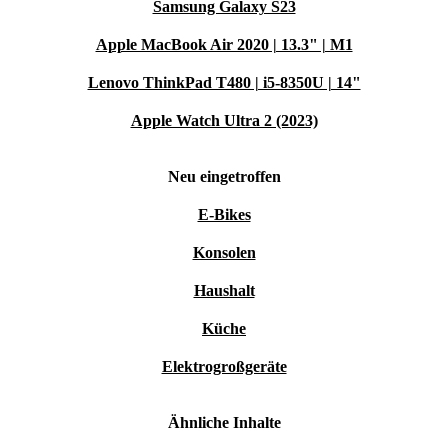
Samsung Galaxy S23
Absolut! Mit nur 1,63 kg und einer kompakten Bauweise
passt der Laptop in jeden Rucksack – perfekt für
Apple MacBook Air 2020 | 13.3" | M1
unterwegs.
Lenovo ThinkPad T480 | i5-8350U | 14"
Kann ich Videokonferenzen problemlos
Apple Watch Ultra 2 (2023)
durchführen?
Neu eingetroffen
Ja, die integrierte Webcam und das klare Mikrofon
machen Online-Meetings und virtuelle Lerngruppen
E-Bikes
einfach und angenehm.
Konsolen
Wie steht es um Multitasking?
Haushalt
Dank 2-Kern-Prozessor und schnellem DDR4-
Küche
Arbeitsspeicher kannst du problemlos mehrere
Elektrogroßgeräte
Anwendungen gleichzeitig nutzen – von Office bis
Streaming.
Ähnliche Inhalte