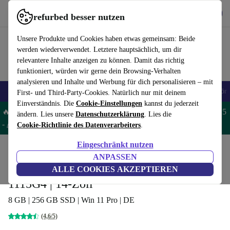
Hol dir die App
Herunterladen
refurbed besser nutzen
refurbed schnell und einfach nutzen
Unsere Produkte und Cookies haben etwas gemeinsam: Beide
werden wiederverwendet. Letztere hauptsächlich, um dir
relevantere Inhalte anzeigen zu können. Damit das richtig
funktioniert, würden wir gerne dein Browsing-Verhalten
analysieren und Inhalte und Werbung für dich personalisieren – mit
🎒 Back to school
Handys
Laptops
Tablets
Smartwatches
Zubehör
First- und Third-Party-Cookies. Natürlich nur mit deinem
Einverständnis. Die
Cookie-Einstellungen
kannst du jederzeit
🔥 Spare 5% EXTRA auf MacBooks und iPads – Code: MACPAD5
ändern. Lies unsere
Datenschutzerklärung
. Lies die
-
AGB
Cookie-Richtlinie des Datenverarbeiters
.
Eingeschränkt nutzen
Home
Produkte
Laptops
Acer Laptops
ANPASSEN
Acer TravelMate P2 TMP214-53 | i3-
ALLE COOKIES AKZEPTIEREN
1115G4 | 14-Zoll
8 GB | 256 GB SSD | Win 11 Pro | DE
(4,6/5)