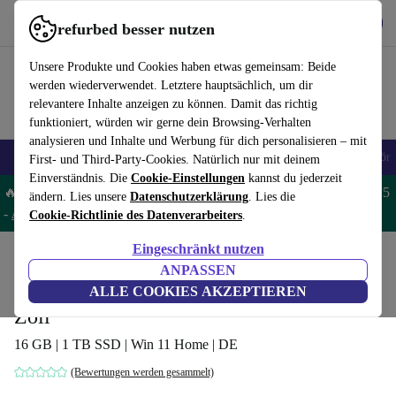
Hol dir die App
Herunterladen
refurbed besser nutzen
refurbed schnell und einfach nutzen
Unsere Produkte und Cookies haben etwas gemeinsam: Beide
werden wiederverwendet. Letztere hauptsächlich, um dir
relevantere Inhalte anzeigen zu können. Damit das richtig
funktioniert, würden wir gerne dein Browsing-Verhalten
analysieren und Inhalte und Werbung für dich personalisieren – mit
🎒 Back to school
Handys
Laptops
Tablets
Smartwatches
Zubehör
First- und Third-Party-Cookies. Natürlich nur mit deinem
Einverständnis. Die
Cookie-Einstellungen
kannst du jederzeit
🔥 Spare 5% EXTRA auf MacBooks und iPads – Code: MACPAD5
ändern. Lies unsere
Datenschutzerklärung
. Lies die
-
AGB
Cookie-Richtlinie des Datenverarbeiters
.
Eingeschränkt nutzen
Home
Produkte
Laptops
Acer Laptops
ANPASSEN
Acer Swift Go SFG16-71 | i5-1335U | 16-
ALLE COOKIES AKZEPTIEREN
Zoll
16 GB | 1 TB SSD | Win 11 Home | DE
(Bewertungen werden gesammelt)