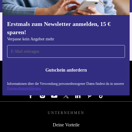
du in unserer
Datenschutzerklärung
.
Erstmals zum Newsletter anmelden, 15 €
Hol dir die refurbed-App
sparen!
Für iOS und Android
Verpasse kein Angebot mehr
Gutschein anfordern
REFURBED DEUTSCHLAND - RETHINK NEW.
Informationen über die Verwendung personenbezogener Daten findest du in unserer
FOLGE UNS
Datenschutzerklärung
UNTERNEHMEN
Deine Vorteile