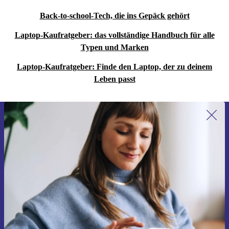
Back-to-school-Tech, die ins Gepäck gehört
Laptop-Kaufratgeber: das vollständige Handbuch für alle
Typen und Marken
Laptop-Kaufratgeber: Finde den Laptop, der zu deinem
Leben passt
Erstmals zum Newsletter anmelden,
15 € sparen!
Verpasse kein Angebot mehr.
Gutschein anfordern
Informationen über die Verwendung personenbezogener Daten findest