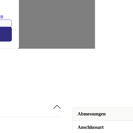
en
Abmessungen
Anschlussart