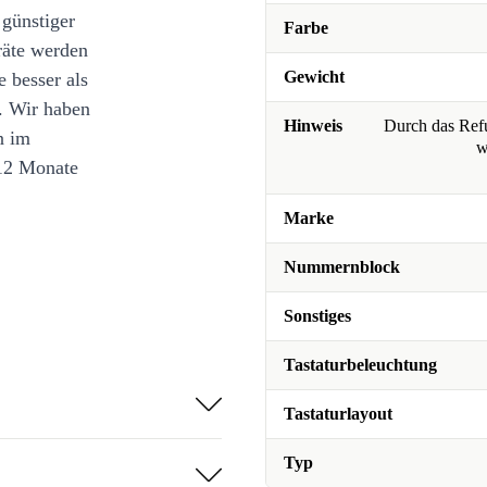
 günstiger
Farbe
räte werden
Gewicht
e besser als
. Wir haben
Hinweis
Durch das Refu
n im
w
12 Monate
Marke
Nummernblock
Sonstiges
Tastaturbeleuchtung
Tastaturlayout
Typ