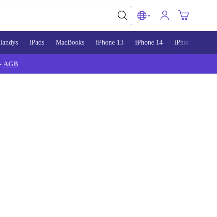
Handys
iPads
MacBooks
iPhone 13
iPhone 14
iPhone 15
-
AGB