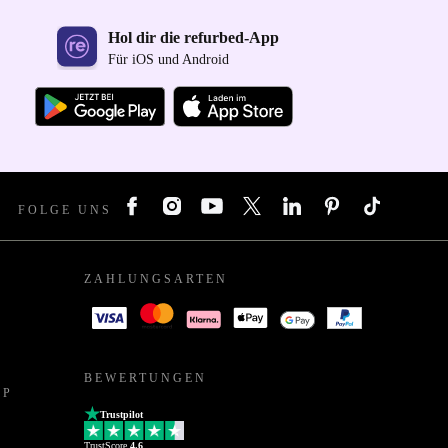
Hol dir die refurbed-App
Für iOS und Android
FOLGE UNS
ZAHLUNGSARTEN
BEWERTUNGEN
PP
Trustpilot
TrustScore
4.6