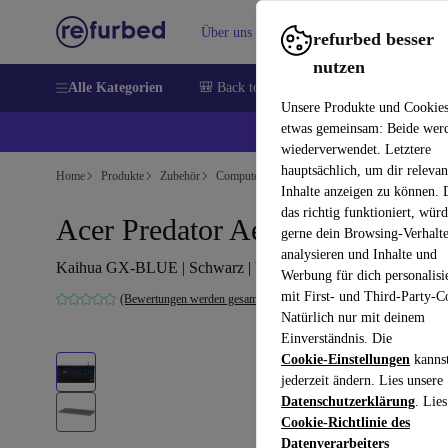
Über uns
Verkaufen
Hilfe
refurbed besser
nutzen
Alle Kategorien
🎒 Back to school
Handys
Laptops
Unsere Produkte und Cookie
etwas gemeinsam: Beide wer
💰 E
wiederverwendet. Letztere
hauptsächlich, um dir relevan
Home
Produkte
Zubehör
Computer Zubehör
Tastaturen
Inhalte anzeigen zu können.
das richtig funktioniert, wür
Acer Predator Aethon 500
gerne dein Browsing-Verhalt
analysieren und Inhalte und
Kaihua GX-BLUE | Schwarz | US
Werbung für dich personalisi
mit First- und Third-Party-C
(Bewertungen werden gesammelt)
Natürlich nur mit deinem
Einverständnis. Die
Cookie-Einstellungen
kanns
jederzeit ändern. Lies unsere
Datenschutzerklärung
. Lies
Cookie-Richtlinie des
Datenverarbeiters