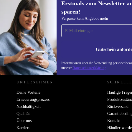
Erstmals zum Newsletter a
sparen!
Erstmals zum Newsletter
Verpasse kein Angebot mehr
anmelden, 15 € sparen!
Verpasse kein Angebot mehr.
Informatione
unserer
Date
Gutschein anford
REFURBED DEUTSCHLAND - RETHINK NEW.
Informationen über die Verwendung personenbezog
unserer
Datenschutzerklärung
UNTERNEHMEN
SCHNELLE
Deine Vorteile
Häufige Frage
Erneuerungsprozess
Produktzustän
Nachhaltigkeit
Rückversand
Qualität
Garantiebedin
Über uns
Kontakt
Karriere
Händler werde