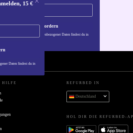
nmelden, 15 €
Gutschein anfordern
n über die Verwendung personenbezogener Daten findest du in
nschutzerklärung
.
ern
ener Daten findest du in
 HILFE
REFURBED IN
n
Deutschland
de
gungen
HOL DIR DIE REFURBED-A
n