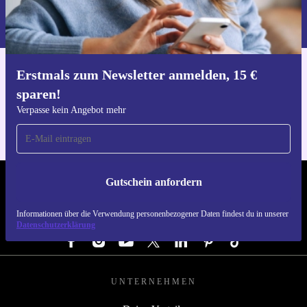
Informationen über die Verwendung personenbezogener Daten findest
du in unserer
Datenschutzerklärung
.
Erstmals zum Newsletter anmelden, 15 €
Hol dir die refurbed-App
sparen!
Für iOS und Android
Verpasse kein Angebot mehr
Gutschein anfordern
REFURBED DEUTSCHLAND - RETHINK NEW.
Informationen über die Verwendung personenbezogener Daten findest du in unserer
FOLGE UNS
Datenschutzerklärung
UNTERNEHMEN