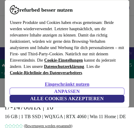
Hol dir die App
Herunterladen
refurbed besser nutzen
refurbed schnell und einfach nutzen
Unsere Produkte und Cookies haben etwas gemeinsam: Beide
werden wiederverwendet. Letztere hauptsächlich, um dir
relevantere Inhalte anzeigen zu können. Damit das richtig
funktioniert, würden wir gerne dein Browsing-Verhalten
analysieren und Inhalte und Werbung für dich personalisieren – mit
🎒 Back to school
Handys
Laptops
Tablets
Smartwatches
Zubehör
First- und Third-Party-Cookies. Natürlich nur mit deinem
Einverständnis. Die
Cookie-Einstellungen
kannst du jederzeit
🔥 Spare 5% EXTRA auf MacBooks und iPads – Code: MACPAD5
ändern. Lies unsere
Datenschutzerklärung
. Lies die
-
AGB
Cookie-Richtlinie des Datenverarbeiters
.
Eingeschränkt nutzen
Home
Produkte
Laptops
Acer Laptops
ANPASSEN
Acer Predator Helios Neo 16 PHN16-72 |
ALLE COOKIES AKZEPTIEREN
i7-14700HX | 16"
16 GB | 1 TB SSD | WQXGA | RTX 4060 | Win 11 Home | DE
(Bewertungen werden gesammelt)