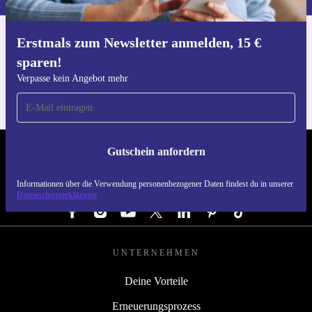
Erstmals zum Newsletter anmelden, 15 €
Hol dir die refurbed-App
sparen!
Für iOS und Android
Verpasse kein Angebot mehr
Gutschein anfordern
REFURBED DEUTSCHLAND - RETHINK NEW.
Informationen über die Verwendung personenbezogener Daten findest du in unserer
FOLGE UNS
Datenschutzerklärung
UNTERNEHMEN
Deine Vorteile
Erneuerungsprozess