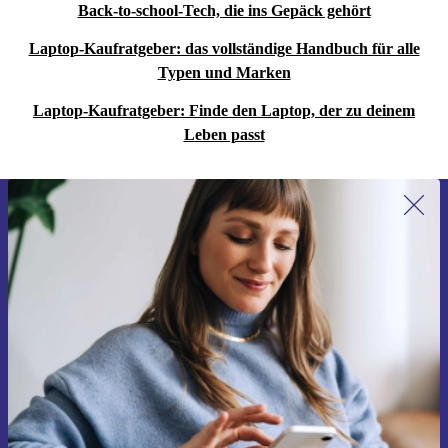
Back-to-school-Tech, die ins Gepäck gehört
Laptop-Kaufratgeber: das vollständige Handbuch für alle
Typen und Marken
Laptop-Kaufratgeber: Finde den Laptop, der zu deinem
Leben passt
Erstmals zum Newsletter anmelden,
15 € sparen!
Verpasse kein Angebot mehr.
Gutschein anfordern
Informationen über die Verwendung personenbezogener Daten findest
du in unserer
Datenschutzerklärung
.