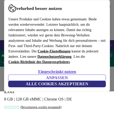
Hol dir die App
Herunterladen
refurbed besser nutzen
refurbed schnell und einfach nutzen
Unsere Produkte und Cookies haben etwas gemeinsam: Beide
werden wiederverwendet. Letztere hauptsächlich, um dir
relevantere Inhalte anzeigen zu können. Damit das richtig
funktioniert, würden wir gerne dein Browsing-Verhalten
analysieren und Inhalte und Werbung für dich personalisieren – mit
🎒 Back to school
Handys
Laptops
Tablets
Smartwatches
Zubehör
First- und Third-Party-Cookies. Natürlich nur mit deinem
Einverständnis. Die
Cookie-Einstellungen
kannst du jederzeit
🔥 Spare 5% EXTRA auf MacBooks und iPads – Code: MACPAD5
ändern. Lies unsere
Datenschutzerklärung
. Lies die
-
AGB
Cookie-Richtlinie des Datenverarbeiters
.
Eingeschränkt nutzen
Home
Produkte
Laptops
Acer Laptops
ANPASSEN
Acer Chromebook 714 | i5-8250U | 14-
ALLE COOKIES AKZEPTIEREN
Zoll
8 GB | 128 GB eMMC | Chrome OS | DE
(Bewertungen werden gesammelt)