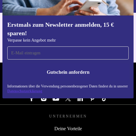
du in unserer
Datenschutzerklärung
.
Erstmals zum Newsletter anmelden, 15 €
Hol dir die refurbed-App
sparen!
Für iOS und Android
Verpasse kein Angebot mehr
Gutschein anfordern
REFURBED DEUTSCHLAND - RETHINK NEW.
Informationen über die Verwendung personenbezogener Daten findest du in unserer
FOLGE UNS
Datenschutzerklärung
UNTERNEHMEN
Deine Vorteile