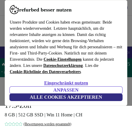
Hol dir die App
Herunterladen
refurbed besser nutzen
refurbed schnell und einfach nutzen
Unsere Produkte und Cookies haben etwas gemeinsam: Beide
werden wiederverwendet. Letztere hauptsächlich, um dir
relevantere Inhalte anzeigen zu können. Damit das richtig
funktioniert, würden wir gerne dein Browsing-Verhalten
analysieren und Inhalte und Werbung für dich personalisieren – mit
🎒 Back to school
Handys
Laptops
Tablets
Smartwatches
Zubehör
First- und Third-Party-Cookies. Natürlich nur mit deinem
Einverständnis. Die
Cookie-Einstellungen
kannst du jederzeit
🔥 Spare 5% EXTRA auf MacBooks und iPads – Code: MACPAD5
ändern. Lies unsere
Datenschutzerklärung
. Lies die
-
AGB
Cookie-Richtlinie des Datenverarbeiters
.
Eingeschränkt nutzen
Home
Produkte
Laptops
Acer Laptops
ANPASSEN
Acer Aspire 5 A517-58M | i3-1315U |
ALLE COOKIES AKZEPTIEREN
17.3-Zoll
8 GB | 512 GB SSD | Win 11 Home | CH
(Bewertungen werden gesammelt)