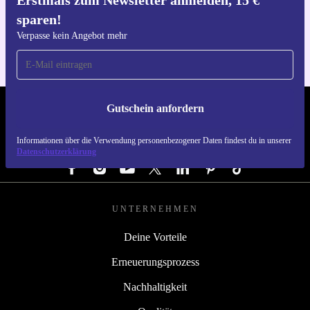
Erstmals zum Newsletter anmelden, 15 €
Hol dir die refurbed-App
sparen!
Für iOS und Android
Verpasse kein Angebot mehr
Gutschein anfordern
REFURBED DEUTSCHLAND - RETHINK NEW.
Informationen über die Verwendung personenbezogener Daten findest du in unserer
FOLGE UNS
Datenschutzerklärung
UNTERNEHMEN
Deine Vorteile
Erneuerungsprozess
Nachhaltigkeit