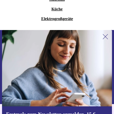
Küche
Elektrogroßgeräte
Erstmals zum Newsletter anmelden,
15 € sparen!
Verpasse kein Angebot mehr.
Gutschein anfordern
Informationen über die Verwendung personenbezogener Daten findest
du in unserer
Datenschutzerklärung
.