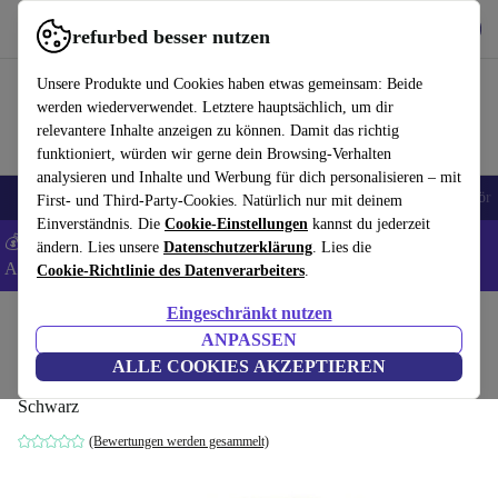
Hol dir die App
Herunterladen
refurbed besser nutzen
refurbed schnell und einfach nutzen
Unsere Produkte und Cookies haben etwas gemeinsam: Beide
werden wiederverwendet. Letztere hauptsächlich, um dir
relevantere Inhalte anzeigen zu können. Damit das richtig
funktioniert, würden wir gerne dein Browsing-Verhalten
analysieren und Inhalte und Werbung für dich personalisieren – mit
🎒 Back to school
Handys
Laptops
Tablets
Smartwatches
Zubehör
First- und Third-Party-Cookies. Natürlich nur mit deinem
Einverständnis. Die
Cookie-Einstellungen
kannst du jederzeit
💰 Extra -5% auf Samsung- und Google-Smartphones - Code:
ändern. Lies unsere
Datenschutzerklärung
. Lies die
ANDROID5 -
AGB
Cookie-Richtlinie des Datenverarbeiters
.
Eingeschränkt nutzen
Home
Produkte
Zubehör
ANPASSEN
Aastra 6753i Telefon
ALLE COOKIES AKZEPTIEREN
Schwarz
(Bewertungen werden gesammelt)