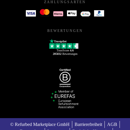
ZAHLUNGSARTEN
BEWERTUNGEN
Trustpilot
TrustScore
4.6
205832
Bewertungen
© Refurbed Marketplace GmbH
Barrierefreiheit
AGB