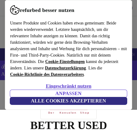
Hol dir die App
Herunterladen
refurbed besser nutzen
refurbed schnell und einfach nutzen
Unsere Produkte und Cookies haben etwas gemeinsam: Beide
werden wiederverwendet. Letztere hauptsächlich, um dir
relevantere Inhalte anzeigen zu können. Damit das richtig
funktioniert, würden wir gerne dein Browsing-Verhalten
analysieren und Inhalte und Werbung für dich personalisieren – mit
🎒 Back to school
Handys
Laptops
Tablets
Smartwatches
Zubehör
First- und Third-Party-Cookies. Natürlich nur mit deinem
Einverständnis. Die
Cookie-Einstellungen
kannst du jederzeit
💰 Extra -5% auf Samsung- und Google-Smartphones - Code:
ändern. Lies unsere
Datenschutzerklärung
. Lies die
ANDROID5 -
AGB
Cookie-Richtlinie des Datenverarbeiters
.
Eingeschränkt nutzen
Home
ANPASSEN
ALLE COOKIES AKZEPTIEREN
BETTER USED