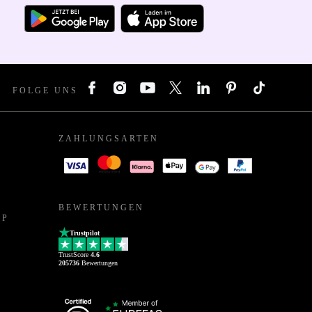
FOLGE UNS
ZAHLUNGSARTEN
BEWERTUNGEN
PP
Trustpilot
TrustScore
4.6
205736
Bewertungen