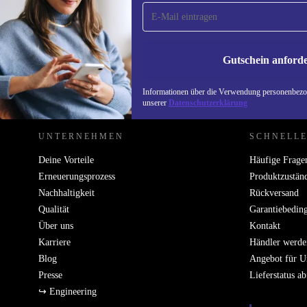
Verpasse kein Angebot mehr.
Informatione
unserer
Date
Gutschein anford
REFURBED DEUTSCHLAND - RETHINK NEW.
Informationen über die Verwendung personenbezog
unserer
Datenschutzerklärung
UNTERNEHMEN
SCHNELLE
Deine Vorteile
Häufige Frage
Erneuerungsprozess
Produktzustän
Nachhaltigkeit
Rückversand
Qualität
Garantiebedin
Über uns
Kontakt
Karriere
Händler werde
Blog
Angebot für 
Presse
Lieferstatus a
↪ Engineering