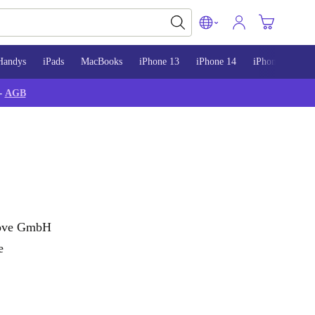
Handys
iPads
MacBooks
iPhone 13
iPhone 14
iPhone 15
-
AGB
Move GmbH
e