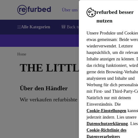
Über uns
Verkaufen
Hilfe
refurbed besser
nutzen
Alle Kategorien
🎒 Back to school
Handys
Laptops
Unsere Produkte und Cookie
etwas gemeinsam: Beide wer
💰 E
wiederverwendet. Letztere
hauptsächlich, um dir relevan
Home
Inhalte anzeigen zu können.
THE LITTLE MOVE
das richtig funktioniert, wür
gerne dein Browsing-Verhalt
analysieren und Inhalte und
Werbung für dich personalisi
Über den Händler
mit First- und Third-Party-C
Natürlich nur mit deinem
Wir verkaufen refurbishte Kinderwagen und Babyaus
Einverständnis. Die
Cookie-Einstellungen
kanns
jederzeit ändern. Lies unsere
Datenschutzerklärung
. Lies
Cookie-Richtlinie des
Datenverarbeiters