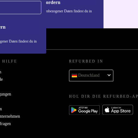
Gutschein anfordern
n über die Verwendung personenbezogener Daten findest du in
nschutzerklärung
.
ern
ener Daten findest du in
 HILFE
REFURBED IN
n
Deutschland
de
gungen
HOL DIR DIE REFURBED-A
n
Unternehmen
bfragen