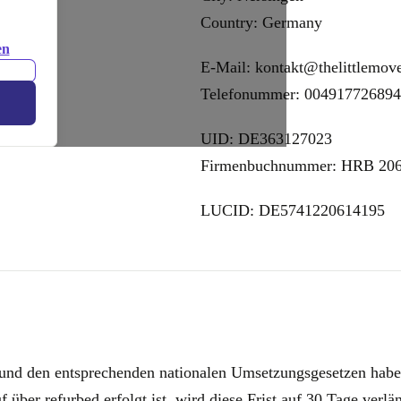
Country: Germany
en
E-Mail: kontakt@thelittlemov
Telefonummer: 00491772689
UID: DE363127023
Firmenbuchnummer: HRB 20
LUCID: DE5741220614195
und den entsprechenden nationalen Umsetzungsgesetzen haben 
ber refurbed erfolgt ist, wird diese Frist auf 30 Tage verlä