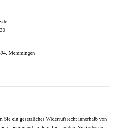
e.de
430
694, Memmingen
Sie ein gesetzliches Widerrufsrecht innerhalb von
ngert, beginnend an dem Tag, an dem Sie (oder ein