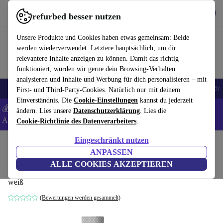
Hol dir die App
Herunterladen
refurbed besser nutzen
refurbed schnell und einfach nutzen
Unsere Produkte und Cookies haben etwas gemeinsam: Beide
werden wiederverwendet. Letztere hauptsächlich, um dir
relevantere Inhalte anzeigen zu können. Damit das richtig
funktioniert, würden wir gerne dein Browsing-Verhalten
analysieren und Inhalte und Werbung für dich personalisieren – mit
🎒 Back to school
Handys
Laptops
Tablets
Smartwatches
Zubehör
First- und Third-Party-Cookies. Natürlich nur mit deinem
Einverständnis. Die
Cookie-Einstellungen
kannst du jederzeit
💰 Extra -5% auf Samsung- und Google-Smartphones - Code:
ändern. Lies unsere
Datenschutzerklärung
. Lies die
ANDROID5 -
AGB
Cookie-Richtlinie des Datenverarbeiters
.
Eingeschränkt nutzen
Home
Baby & Kind
Kinderbetten
ANPASSEN
VitaliSpa Noah Babywiege
ALLE COOKIES AKZEPTIEREN
weiß
(Bewertungen werden gesammelt)