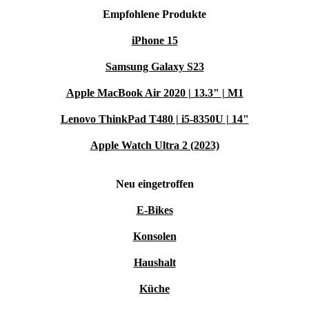
Verletzungsgefahr!
Empfohlene Produkte
iPhone 15
Achtung! Produkt darf nicht durch Personen (z. B.
Samsung Galaxy S23
Kinder) mit eingeschränkten physischen, sensorischen
oder geistigen Fähigkeiten oder mangelnden Kenntnissen
Apple MacBook Air 2020 | 13.3" | M1
ohne Aufsicht eines Erwachsenen benutzt oder bedient
Lenovo ThinkPad T480 | i5-8350U | 14"
werden!
Apple Watch Ultra 2 (2023)
Achtung! Prüfen Sie jeden Bestandteil des Artikels
Neu eingetroffen
regelmäßig vor dem Gebrauch auf Schäden. Defekte
Produkte nicht mehr benutzen.
E-Bikes
Konsolen
Wie wird refurbished?
Haushalt
Der refurbishment Prozess wird von unseren
Küche
Expert:innen in 4 Schritten durchgeführt: