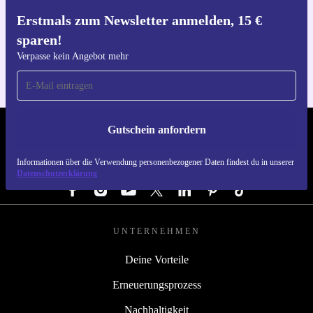
Erstmals zum Newsletter anmelden, 15 €
Hol dir die refurbed-App
sparen!
Für iOS und Android
Verpasse kein Angebot mehr
Gutschein anfordern
REFURBED DEUTSCHLAND - RETHINK NEW.
Informationen über die Verwendung personenbezogener Daten findest du in unserer
FOLGE UNS
Datenschutzerklärung
UNTERNEHMEN
Deine Vorteile
Erneuerungsprozess
Nachhaltigkeit