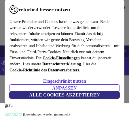
Hol dir die App
Herunterladen
refurbed besser nutzen
refurbed schnell und einfach nutzen
Unsere Produkte und Cookies haben etwas gemeinsam: Beide
werden wiederverwendet. Letztere hauptsächlich, um dir
relevantere Inhalte anzeigen zu können. Damit das richtig
funktioniert, würden wir gerne dein Browsing-Verhalten
analysieren und Inhalte und Werbung für dich personalisieren – mit
🎒 Back to school
Handys
Laptops
Tablets
Smartwatches
Zubehör
First- und Third-Party-Cookies. Natürlich nur mit deinem
Einverständnis. Die
Cookie-Einstellungen
kannst du jederzeit
💰 Extra -5% auf Samsung- und Google-Smartphones - Code:
ändern. Lies unsere
Datenschutzerklärung
. Lies die
ANDROID5 -
AGB
Cookie-Richtlinie des Datenverarbeiters
.
Eingeschränkt nutzen
Home
Baby & Kind
Töpfchen & Waschen
Badesitze
ANPASSEN
Twistshake faltbare Badewanne
ALLE COOKIES AKZEPTIEREN
grau
(Bewertungen werden gesammelt)