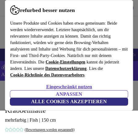
Hol dir die App
Herunterladen
refurbed besser nutzen
refurbed schnell und einfach nutzen
Unsere Produkte und Cookies haben etwas gemeinsam: Beide
werden wiederverwendet. Letztere hauptsächlich, um dir
relevantere Inhalte anzeigen zu können. Damit das richtig
funktioniert, würden wir gerne dein Browsing-Verhalten
analysieren und Inhalte und Werbung für dich personalisieren – mit
🎒 Back to school
Handys
Laptops
Tablets
Smartwatches
Zubehör
First- und Third-Party-Cookies. Natürlich nur mit deinem
Einverständnis. Die
Cookie-Einstellungen
kannst du jederzeit
💰 Extra -5% auf Samsung- und Google-Smartphones - Code:
ändern. Lies unsere
Datenschutzerklärung
. Lies die
ANDROID5 -
AGB
Cookie-Richtlinie des Datenverarbeiters
.
Eingeschränkt nutzen
Home
Baby & Kind
Spielzeug
Babyspielzeug
ANPASSEN
Superbe Bebe Faltbare Baby-
ALLE COOKIES AKZEPTIEREN
Krabbelmatte
mehrfarbig | Fish | 150 cm
(Bewertungen werden gesammelt)