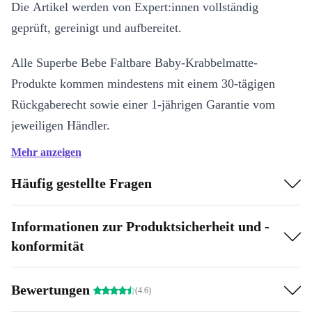
Die Artikel werden von Expert:innen vollständig
geprüft, gereinigt und aufbereitet.
Alle Superbe Bebe Faltbare Baby-Krabbelmatte-
Produkte kommen mindestens mit einem 30-tägigen
Rückgaberecht sowie einer 1-jährigen Garantie vom
jeweiligen Händler.
Mehr anzeigen
Der refurbishment Prozess wird von unseren
Expert:innen in 4 Schritten durchgeführt:
Häufig gestellte Fragen
Wie wird refurbished?
Informationen zur Produktsicherheit und -
konformität
Der refurbishment Prozess wird von unseren
Expert:innen in 4 Schritten durchgeführt:
Bewertungen
(4.6)
Überprüfung:
Es wird untersucht, ob Mängel vorliegen, die