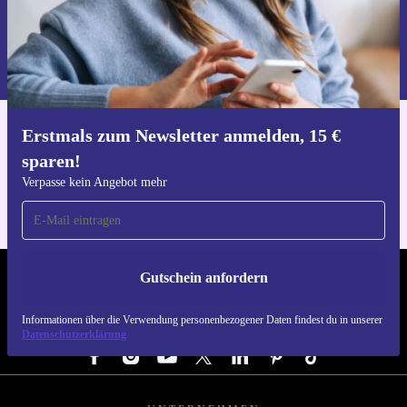
Gutschein anfordern
Informationen über die Verwendung personenbezogener Daten findest
du in unserer
Datenschutzerklärung
.
Erstmals zum Newsletter anmelden, 15 €
Hol dir die refurbed-App
sparen!
Für iOS und Android
Verpasse kein Angebot mehr
Gutschein anfordern
REFURBED DEUTSCHLAND - RETHINK NEW.
Informationen über die Verwendung personenbezogener Daten findest du in unserer
FOLGE UNS
Datenschutzerklärung