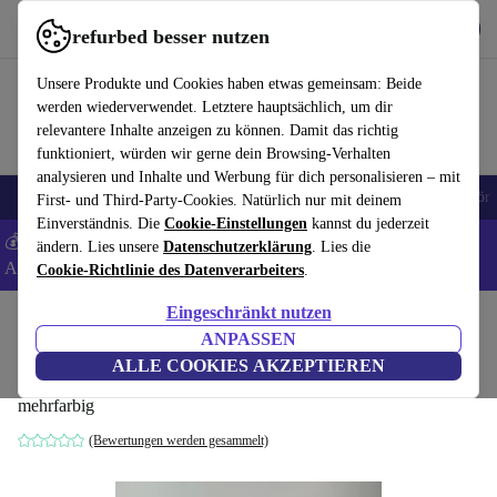
Hol dir die App
Herunterladen
refurbed besser nutzen
refurbed schnell und einfach nutzen
Unsere Produkte und Cookies haben etwas gemeinsam: Beide
werden wiederverwendet. Letztere hauptsächlich, um dir
relevantere Inhalte anzeigen zu können. Damit das richtig
funktioniert, würden wir gerne dein Browsing-Verhalten
analysieren und Inhalte und Werbung für dich personalisieren – mit
🎒 Back to school
Handys
Laptops
Tablets
Smartwatches
Zubehör
First- und Third-Party-Cookies. Natürlich nur mit deinem
Einverständnis. Die
Cookie-Einstellungen
kannst du jederzeit
💰 Extra -5% auf Samsung- und Google-Smartphones - Code:
ändern. Lies unsere
Datenschutzerklärung
. Lies die
ANDROID5 -
AGB
Cookie-Richtlinie des Datenverarbeiters
.
Eingeschränkt nutzen
Home
Baby & Kind
Spielzeug
ANPASSEN
Plüschfiguren - Paw Patrol Set
ALLE COOKIES AKZEPTIEREN
mehrfarbig
(Bewertungen werden gesammelt)