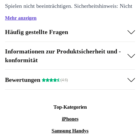
Spielen nicht beeinträchtigen. Sicherheitshinweis: Nicht
geeignet für Kinder unter 3 Jahren, da verschluckbare
Mehr anzeigen
Kleinteile vorhanden sein können.
Häufig gestellte Fragen
Was bedeutet “refurbished?”
Informationen zur Produktsicherheit und -
Unsere refurbished Spielzeuge werden nach klaren
konformität
Qualitätsstandards geprüft, gründlich gereinigt und
thematisch einsortiert. Nur gut erhaltene Produkte
Bewertungen
(4.6)
gelangen in den Verkauf - mit fairem Preis, 30 Tage
Rückgaberecht und der Sicherheit, ein geprüftes Second-
Hand Spielzeug zu kaufen.
Top-Kategorien
iPhones
Samsung Handys