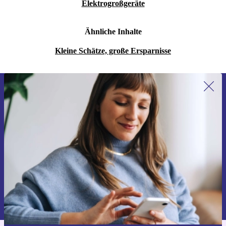
Elektrogroßgeräte
Ähnliche Inhalte
Kleine Schätze, große Ersparnisse
Erstmals zum Newsletter anmelden,
15 € sparen!
Verpasse kein Angebot mehr.
Gutschein anfordern
Informationen über die Verwendung personenbezogener Daten findest
du in unserer
Datenschutzerklärung
.