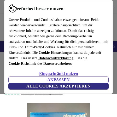
Hol dir die App
Herunterladen
refurbed besser nutzen
refurbed schnell und einfach nutzen
Unsere Produkte und Cookies haben etwas gemeinsam: Beide
werden wiederverwendet. Letztere hauptsächlich, um dir
relevantere Inhalte anzeigen zu können. Damit das richtig
funktioniert, würden wir gerne dein Browsing-Verhalten
analysieren und Inhalte und Werbung für dich personalisieren – mit
🎒 Back to school
Handys
Laptops
Tablets
Smartwatches
Zubehör
First- und Third-Party-Cookies. Natürlich nur mit deinem
Einverständnis. Die
Cookie-Einstellungen
kannst du jederzeit
Home
ändern. Lies unsere
Baby & Kind
Spielzeug
Datenschutzerklärung
. Lies die
Cookie-Richtlinie des Datenverarbeiters
.
Playmobil Zirkus Set - Figuren, Tiere und
Eingeschränkt nutzen
Zubehör, Vintage
ANPASSEN
mehrfarbig
ALLE COOKIES AKZEPTIEREN
(Bewertungen werden gesammelt)