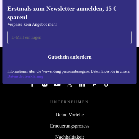
Erstmals zum Newsletter anmelden, 15 €
Hol dir die refurbed-App
sparen!
Für iOS und Android
Verpasse kein Angebot mehr
Gutschein anfordern
REFURBED DEUTSCHLAND - RETHINK NEW.
Informationen über die Verwendung personenbezogener Daten findest du in unserer
FOLGE UNS
Datenschutzerklärung
UNTERNEHMEN
Deine Vorteile
Erneuerungsprozess
Nachhaltigkeit