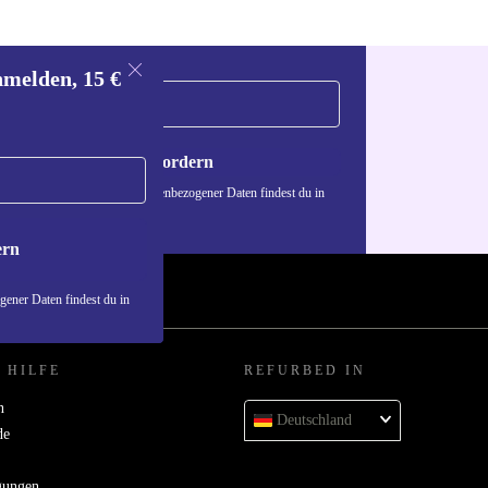
nmelden, 15 €
Gutschein anfordern
n über die Verwendung personenbezogener Daten findest du in
nschutzerklärung
.
ern
ener Daten findest du in
 HILFE
REFURBED IN
n
Deutschland
de
gungen