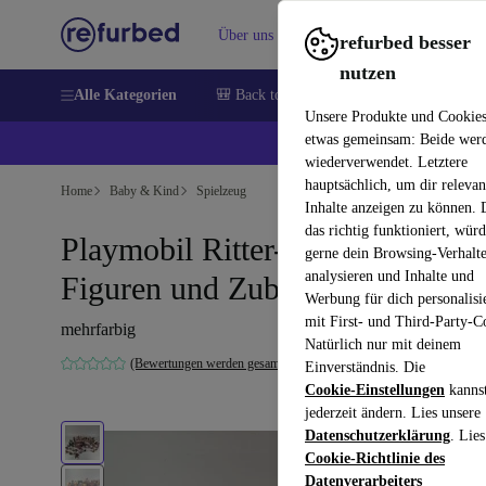
Über uns
Verkaufen
Hilfe
refurbed besser
nutzen
Alle Kategorien
🎒 Back to school
Handys
Laptops
Unsere Produkte und Cookie
etwas gemeinsam: Beide wer
💰 E
wiederverwendet. Letztere
hauptsächlich, um dir relevan
Home
Baby & Kind
Spielzeug
Inhalte anzeigen zu können.
das richtig funktioniert, wür
Playmobil Ritter-Spielset mit
gerne dein Browsing-Verhalt
analysieren und Inhalte und
Figuren und Zubehör
Werbung für dich personalisi
mit First- und Third-Party-C
mehrfarbig
Natürlich nur mit deinem
(Bewertungen werden gesammelt)
Einverständnis. Die
Cookie-Einstellungen
kanns
jederzeit ändern. Lies unsere
Datenschutzerklärung
. Lies
Cookie-Richtlinie des
Datenverarbeiters