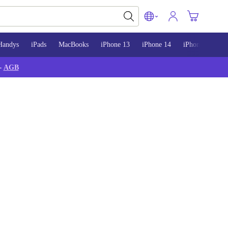
Handys
iPads
MacBooks
iPhone 13
iPhone 14
iPhone 15
-
AGB