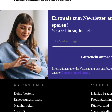
Erstmals zum Newsletter a
sparen!
Erstmals zum Newsletter
Verpasse kein Angebot mehr
anmelden, 15 € sparen!
Verpasse kein Angebot mehr.
Informatione
unserer
Date
Gutschein anford
REFURBED DEUTSCHLAND - RETHINK NEW.
Informationen über die Verwendung personenbezog
unserer
Datenschutzerklärung
UNTERNEHMEN
SCHNELLE
Deine Vorteile
Häufige Frage
Erneuerungsprozess
Produktzustän
Nachhaltigkeit
Rückversand
Qualität
Garantiebedin