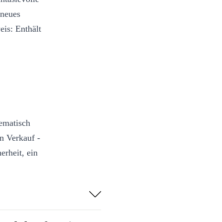
 neues
is: Enthält
hematisch
en Verkauf -
erheit, ein