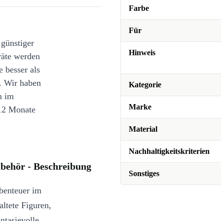
Farbe
Für
 günstiger
Hinweis
räte werden
e besser als
. Wir haben
Kategorie
n im
Marke
12 Monate
Material
Nachhaltigkeitskriterien
ubehör - Beschreibung
Sonstiges
Abenteuer im
altete Figuren,
ntasievolle