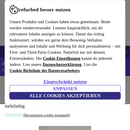
Hol dir die App
Herunterladen
refurbed besser nutzen
refurbed schnell und einfach nutzen
Unsere Produkte und Cookies haben etwas gemeinsam: Beide
werden wiederverwendet. Letztere hauptsächlich, um dir
relevantere Inhalte anzeigen zu können. Damit das richtig
funktioniert, würden wir gerne dein Browsing-Verhalten
analysieren und Inhalte und Werbung für dich personalisieren – mit
🎒 Back to school
Handys
Laptops
Tablets
Smartwatches
Zubehör
First- und Third-Party-Cookies. Natürlich nur mit deinem
Einverständnis. Die
Cookie-Einstellungen
kannst du jederzeit
💰 Extra -5% auf Samsung- und Google-Smartphones - Code:
ändern. Lies unsere
Datenschutzerklärung
. Lies die
ANDROID5 -
AGB
Cookie-Richtlinie des Datenverarbeiters
.
Eingeschränkt nutzen
Home
Baby & Kind
Spielzeug
ANPASSEN
Playmobil Erweiterungsset – Seilbahn
ALLE COOKIES AKZEPTIEREN
mehrfarbig
(Bewertungen werden gesammelt)