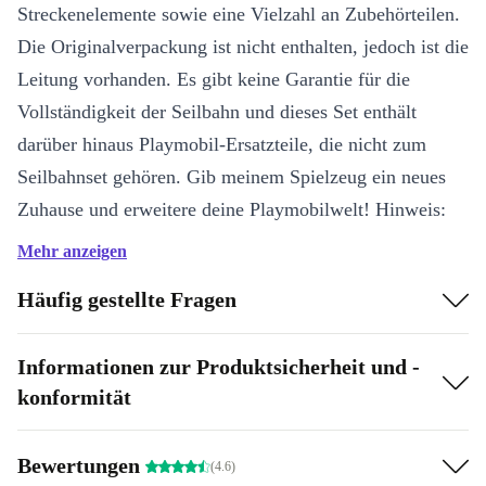
Streckenelemente sowie eine Vielzahl an Zubehörteilen.
Die Originalverpackung ist nicht enthalten, jedoch ist die
Leitung vorhanden. Es gibt keine Garantie für die
Vollständigkeit der Seilbahn und dieses Set enthält
darüber hinaus Playmobil-Ersatzteile, die nicht zum
Seilbahnset gehören. Gib meinem Spielzeug ein neues
Zuhause und erweitere deine Playmobilwelt! Hinweis:
Enthält Kleinteile, nicht geeignet für Kinder unter 3
Mehr anzeigen
Jahren. Erstickungsgefahr!
Häufig gestellte Fragen
Was bedeutet “refurbished?”
Informationen zur Produktsicherheit und -
Unsere refurbished Spielzeuge werden nach klaren
konformität
Qualitätsstandards geprüft, gründlich gereinigt und
thematisch einsortiert. Nur gut erhaltene Produkte
Bewertungen
(4.6)
gelangen in den Verkauf - mit fairem Preis, 30 Tage