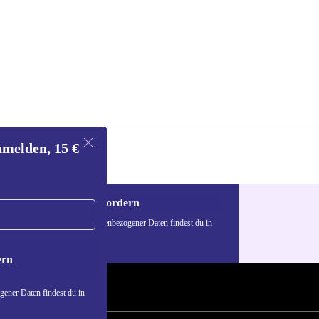
nmelden, 15 €
Gutschein anfordern
n über die Verwendung personenbezogener Daten findest du in
nschutzerklärung
.
ern
ener Daten findest du in