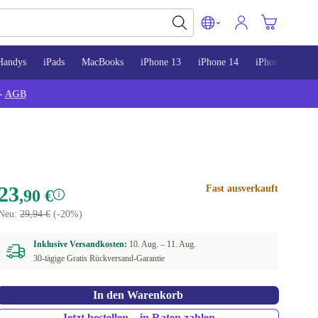
Handys
iPads
MacBooks
iPhone 13
iPhone 14
iPhone 15
-
AGB
23
Fast ausverkauft
,90 €
Neu:
29,94 €
(-20%)
Inklusive Versandkosten:
10. Aug. –
11. Aug.
30-tägige Gratis Rückversand-Garantie
In den Warenkorb
Jetzt bestellen – in Raten zahlen