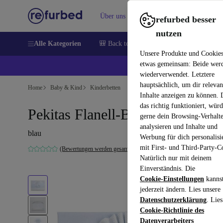
Über uns
Verkaufen
Hilfe
refurbed besser
nutzen
Alle Kategorien
🎒 Back to school
Handys
Laptops
Unsere Produkte und Cookie
etwas gemeinsam: Beide wer
💰 E
wiederverwendet. Letztere
hauptsächlich, um dir relevan
Home
Baby & Kind
Kinderbetten
Inhalte anzeigen zu können.
das richtig funktioniert, wür
Pekitas Flanell-Bettwäsche
gerne dein Browsing-Verhalt
analysieren und Inhalte und
blau
Werbung für dich personalisi
mit First- und Third-Party-C
(Bewertungen werden gesammelt)
Natürlich nur mit deinem
Einverständnis. Die
Cookie-Einstellungen
kanns
jederzeit ändern. Lies unsere
Datenschutzerklärung
. Lies
Cookie-Richtlinie des
Datenverarbeiters