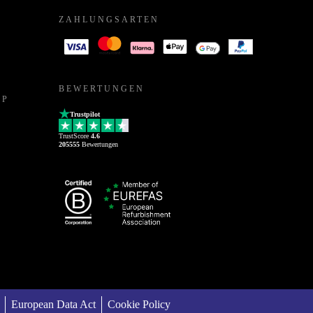
ZAHLUNGSARTEN
BEWERTUNGEN
PP
Trustpilot
TrustScore
4.6
205555
Bewertungen
European Data Act
Cookie Policy