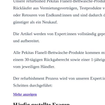
Unsere refurbished Pekitas Flanell-Bettwäsche-Produ
Rückläufer aus Vermietungsverträgen, Testprodukte v
oder Retouren von Endkund:innen und sind dadurch d
günstiger als ein Neukauf.
Die Artikel werden von Expert:innen vollständig geprü
und aufbereitet.
Alle Pekitas Flanell-Bettwäsche-Produkte kommen mi
einem 30-tägigen Rückgaberecht sowie einer 1-jährig
vom jeweiligen Händler.
Der refurbishment Prozess wird von unseren Expert:i
Schritten durchgeführt:
Mehr anzeigen
Wie wird refurbished?
Der refurbishment Prozess wird von
unseren Expert:innen in 4 Schritten durchgeführt:
Häufig gestellte Fragen