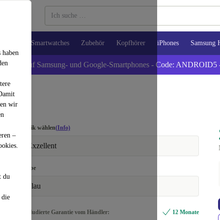
Tablets
Smartwatches
Zubehör
Kopfhörer
iPhones
Samsung 
s haben
den
xtra -5% auf Samsung- und Google-Smartphones - Code: ANDROID5 
tere
 Damit
den wir
en
Optik wählen
(Info)
eren –
Exzellent
ookies.
Farbe
t du
blau
 die
Inkludierte Garantie vom Händler:
12 Monate