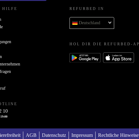
 HILFE
REFURBED IN
n
Deutschland
de
gungen
HOL DIR DIE REFURBED-A
n
Unternehmen
bfragen
rruf
OTLINE
2 10
 19:00
ierefreiheit
AGB
Datenschutz
Impressum
Rechtliche Hinweise