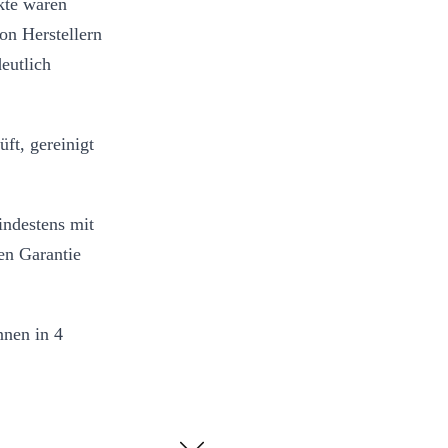
kte waren
on Herstellern
eutlich
ft, gereinigt
ndestens mit
en Garantie
nnen in 4