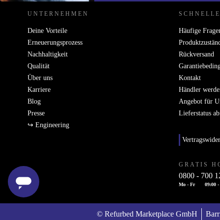
UNTERNEHMEN
SCHNELLE
Deine Vorteile
Häufige Frage
Erneuerungsprozess
Produktzustän
Nachhaltigkeit
Rückversand
Qualität
Garantiebedin
Über uns
Kontakt
Karriere
Händler werde
Blog
Angebot für 
Presse
Lieferstatus a
↪ Engineering
Vertragswide
GRATIS H
0800 - 700 1
Mo - Fr
09:00 -
© Refurbed Marketplace GmbH
Barr