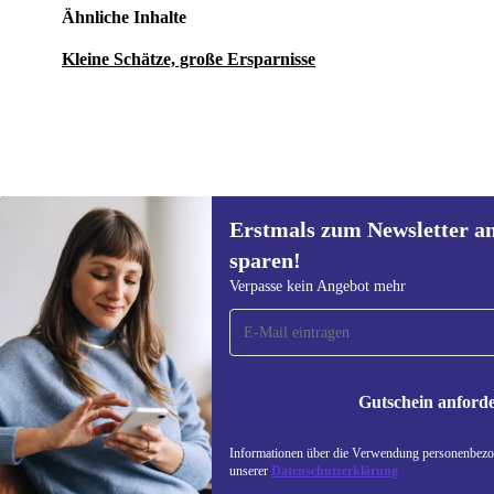
Ähnliche Inhalte
Kleine Schätze, große Ersparnisse
Erstmals zum Newsletter a
23,90 €
Neu:
29,94 €
(-20%)
sparen!
Erstmals zum Newsletter
Verpasse kein Angebot mehr
anmelden, 15 € sparen!
Verpasse kein Angebot mehr.
Informatione
unserer
Date
Gutschein anford
REFURBED DEUTSCHLAND - RETHINK NEW.
Informationen über die Verwendung personenbezog
unserer
Datenschutzerklärung