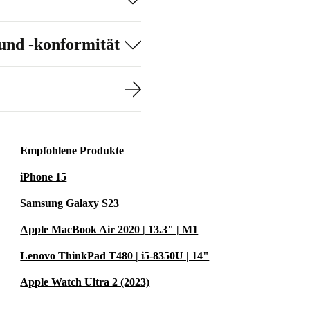
 Funktion
und -konformität
pe mit der
ustand kann es
von Buggys, die
e nach optischem
Empfohlene Produkte
men, z. B.
iPhone 15
Samsung Galaxy S23
h einmal
ritten
Apple MacBook Air 2020 | 13.3" | M1
Lenovo ThinkPad T480 | i5-8350U | 14"
Apple Watch Ultra 2 (2023)