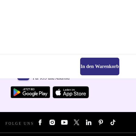
In den Warenkorb
Hol dir die refurbed-App
Für iOS und Android
FOLGE UNS