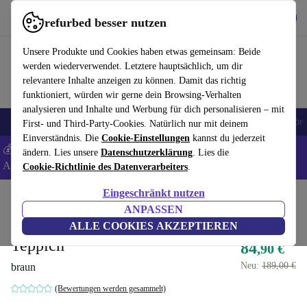
Hol dir die App
Herunterladen
refurbed besser nutzen
refurbed schnell und einfach nutzen
Unsere Produkte und Cookies haben etwas gemeinsam: Beide
werden wiederverwendet. Letztere hauptsächlich, um dir
relevantere Inhalte anzeigen zu können. Damit das richtig
funktioniert, würden wir gerne dein Browsing-Verhalten
analysieren und Inhalte und Werbung für dich personalisieren – mit
🎒 Back to school
Handys
Laptops
Tablets
Smartwatches
Zubehör
First- und Third-Party-Cookies. Natürlich nur mit deinem
Einverständnis. Die
Cookie-Einstellungen
kannst du jederzeit
💰 Extra -5% auf Samsung- und Google-Smartphones - Code:
ändern. Lies unsere
Datenschutzerklärung
. Lies die
ANDROID5 -
AGB
Cookie-Richtlinie des Datenverarbeiters
.
Eingeschränkt nutzen
Home
Baby & Kind
ANPASSEN
Oyoy Nautilus Hüpfspiel
ALLE COOKIES AKZEPTIEREN
Teppich
84
,90 €
Neu:
189,00 €
braun
(Bewertungen werden gesammelt)