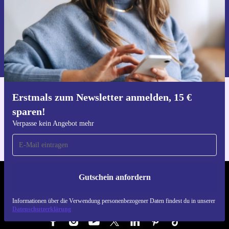
Gutschein anfordern
Informationen über die Verwendung personenbezogener Daten findest
du in unserer
Datenschutzerklärung
.
Erstmals zum Newsletter anmelden, 15 €
Hol dir die refurbed-App
sparen!
Für iOS und Android
Verpasse kein Angebot mehr
Gutschein anfordern
REFURBED DEUTSCHLAND - RETHINK NEW.
Informationen über die Verwendung personenbezogener Daten findest du in unserer
FOLGE UNS
Datenschutzerklärung