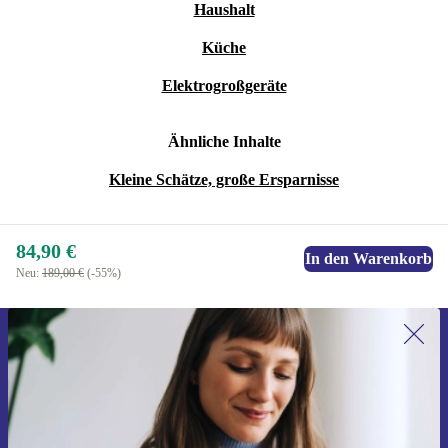
Haushalt
Küche
Elektrogroßgeräte
Ähnliche Inhalte
Kleine Schätze, große Ersparnisse
84,90 €
In den Warenkorb
Neu:
189,00 €
(-55%)
Erstmals zum Newsletter anmelden,
15 € sparen!
Verpasse kein Angebot mehr.