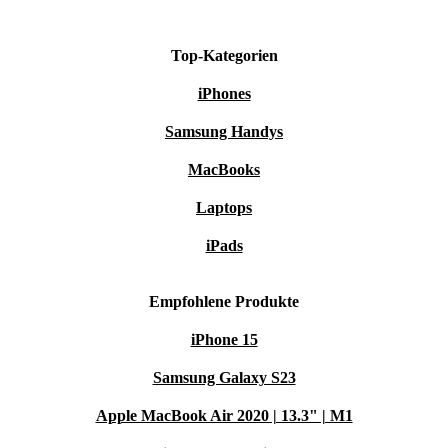
Die Artikel werden von Expert:innen vollständig
geprüft, gereinigt und aufbereitet.
Top-Kategorien
Alle Modu Dreamer Set-Produkte kommen mindestens
iPhones
mit einem 30-tägigen Rückgaberecht sowie einer 1-
Samsung Handys
jährigen Garantie vom jeweiligen Händler.
MacBooks
Laptops
iPads
Empfohlene Produkte
iPhone 15
Samsung Galaxy S23
Apple MacBook Air 2020 | 13.3" | M1