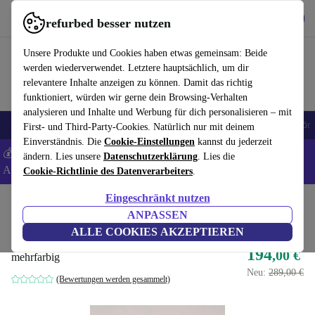
Hol dir die App
Herunterladen
refurbed besser nutzen
refurbed schnell und einfach nutzen
Unsere Produkte und Cookies haben etwas gemeinsam: Beide
werden wiederverwendet. Letztere hauptsächlich, um dir
relevantere Inhalte anzeigen zu können. Damit das richtig
funktioniert, würden wir gerne dein Browsing-Verhalten
analysieren und Inhalte und Werbung für dich personalisieren – mit
🎒 Back to school
Handys
Laptops
Tablets
Smartwatches
Zubehör
First- und Third-Party-Cookies. Natürlich nur mit deinem
Einverständnis. Die
Cookie-Einstellungen
kannst du jederzeit
💰 Extra -5% auf Samsung- und Google-Smartphones - Code:
ändern. Lies unsere
Datenschutzerklärung
. Lies die
ANDROID5 -
AGB
Cookie-Richtlinie des Datenverarbeiters
.
Eingeschränkt nutzen
Home
Baby & Kind
Spielzeug
Babyspielzeug
ANPASSEN
Modu Dreamer Set
ALLE COOKIES AKZEPTIEREN
194
,00 €
mehrfarbig
Neu:
289,00 €
(Bewertungen werden gesammelt)