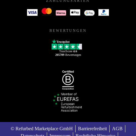
ZAHLUNGSARTEN
BEWERTUNGEN
Trustpilot
TrustScore
4.6
205709
Bewertungen
© Refurbed Marketplace GmbH
Barrierefreiheit
AGB
Datenschutz
Impressum
Rechtliche Hinweise