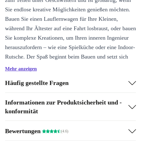
zum Teilen unter Geschwistern und ist großartig, wenn
Sie endlose kreative Möglichkeiten genießen möchten.
Bauen Sie einen Lauflernwagen für Ihre Kleinen,
während Ihr Ältester auf eine Fahrt losbraust, oder bauen
Sie komplexe Kreationen, um Ihren inneren Ingenieur
herauszufordern – wie eine Spielküche oder eine Indoor-
Rutsche. Der Spaß beginnt beim Bauen und setzt sich
über Jahre hinweg fort.
Mehr anzeigen
Was bedeutet “refurbished”?
Häufig gestellte Fragen
Unsere refurbished Modu Dreamer Set-Produkte waren
Informationen zur Produktsicherheit und -
Rückläufer aus Vermietungsverträgen, Testprodukte von
konformität
Herstellern oder Retouren von Endkund:innen und sind
dadurch deutlich günstiger als ein Neukauf.
Bewertungen
(4.6)