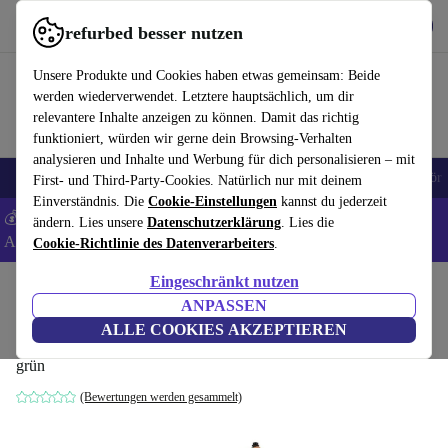
Hol dir die App
Herunterladen
refurbed besser nutzen
refurbed schnell und einfach nutzen
Unsere Produkte und Cookies haben etwas gemeinsam: Beide
werden wiederverwendet. Letztere hauptsächlich, um dir
relevantere Inhalte anzeigen zu können. Damit das richtig
funktioniert, würden wir gerne dein Browsing-Verhalten
analysieren und Inhalte und Werbung für dich personalisieren – mit
🎒 Back to school
Handys
Laptops
Tablets
Smartwatches
Zubehör
First- und Third-Party-Cookies. Natürlich nur mit deinem
Einverständnis. Die
Cookie-Einstellungen
kannst du jederzeit
💰 Extra -5% auf Samsung- und Google-Smartphones - Code:
ändern. Lies unsere
Datenschutzerklärung
. Lies die
ANDROID5 -
AGB
Cookie-Richtlinie des Datenverarbeiters
.
Eingeschränkt nutzen
Home
Baby & Kind
ANPASSEN
Lionelo Alex Plus Laufrad
ALLE COOKIES AKZEPTIEREN
grün
(Bewertungen werden gesammelt)