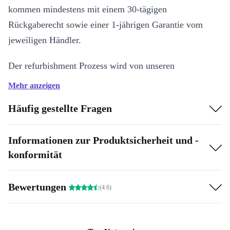
kommen mindestens mit einem 30-tägigen
Rückgaberecht sowie einer 1-jährigen Garantie vom
jeweiligen Händler.
Der refurbishment Prozess wird von unseren
Expert:innen in 4 Schritten durchgeführt:
Mehr anzeigen
Wie wird refurbished?
Häufig gestellte Fragen
Der refurbishment Prozess wird von unseren
Informationen zur Produktsicherheit und -
Expert:innen in 4 Schritten durchgeführt:
konformität
Überprüfung: Es wird untersucht, ob Mängel vorliegen, die
Bewertungen
Funktion eingeschränkt oder ein Defekt vorhanden ist.
(4.6)
Reinigung: Die Produkte werden gereinigt - jede Produktgruppe
mit der passenden Reinigungsmethode (Hinweis: Je nach