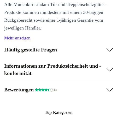
Alle Munchkin Lindam Tür und Treppenschutzgitter -
Produkte kommen mindestens mit einem 30-tägigen
Rückgaberecht sowie einer 1-jährigen Garantie vom
jeweiligen Händler.
Mehr anzeigen
Der refurbishment Prozess wird von unseren
Expert:innen in 4 Schritten durchgeführt:
Häufig gestellte Fragen
Wie wird refurbished?
Informationen zur Produktsicherheit und -
konformität
Der refurbishment Prozess wird von unseren
Expert:innen in 4 Schritten durchgeführt:
Bewertungen
(4.6)
Überprüfung:
Es wird untersucht, ob Mängel vorliegen, die
Funktion eingeschränkt oder ein Defekt vorhanden ist.
Reinigung:
Die Produkte werden gereinigt - jede Produktgruppe
Top-Kategorien