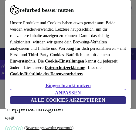
Hol dir die App
Herunterladen
refurbed besser nutzen
refurbed schnell und einfach nutzen
Unsere Produkte und Cookies haben etwas gemeinsam: Beide
werden wiederverwendet. Letztere hauptsächlich, um dir
relevantere Inhalte anzeigen zu können. Damit das richtig
funktioniert, würden wir gerne dein Browsing-Verhalten
analysieren und Inhalte und Werbung für dich personalisieren – mit
🎒 Back to school
Handys
Laptops
Tablets
Smartwatches
Zubehör
First- und Third-Party-Cookies. Natürlich nur mit deinem
Einverständnis. Die
Cookie-Einstellungen
kannst du jederzeit
💰 Extra -5% auf Samsung- und Google-Smartphones - Code:
ändern. Lies unsere
Datenschutzerklärung
. Lies die
ANDROID5 -
AGB
Cookie-Richtlinie des Datenverarbeiters
.
Eingeschränkt nutzen
Home
Baby & Kind
Kinderbetten
ANPASSEN
Munchkin Lindam Tür und
ALLE COOKIES AKZEPTIEREN
Treppenschutzgitter
weiß
(Bewertungen werden gesammelt)