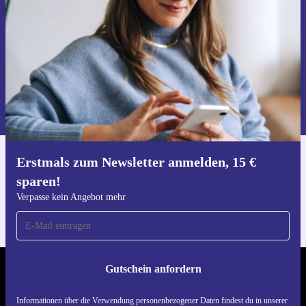
Gutschein anfordern
Informationen über die Verwendung personenbezogener Daten findest
du in unserer
Datenschutzerklärung
.
Erstmals zum Newsletter anmelden, 15 €
Hol dir die refurbed-App
sparen!
Für iOS und Android
Verpasse kein Angebot mehr
Gutschein anfordern
REFURBED DEUTSCHLAND - RETHINK NEW.
Informationen über die Verwendung personenbezogener Daten findest du in unserer