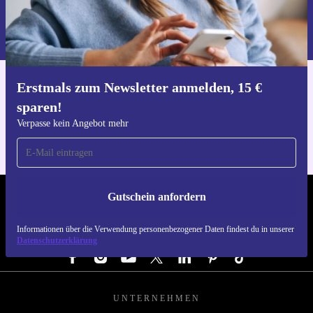
Gutschein anfordern
Informationen über die Verwendung personenbezogener Daten findest
du in unserer
Datenschutzerklärung
.
Erstmals zum Newsletter anmelden, 15 €
Hol dir die refurbed-App
sparen!
Für iOS und Android
Verpasse kein Angebot mehr
Gutschein anfordern
REFURBED DEUTSCHLAND - RETHINK NEW.
Informationen über die Verwendung personenbezogener Daten findest du in unserer
FOLGE UNS
Datenschutzerklärung
UNTERNEHMEN