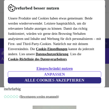
Hol dir die App
Herunterladen
refurbed besser nutzen
refurbed schnell und einfach nutzen
Unsere Produkte und Cookies haben etwas gemeinsam: Beide
werden wiederverwendet. Letztere hauptsächlich, um dir
relevantere Inhalte anzeigen zu können. Damit das richtig
funktioniert, würden wir gerne dein Browsing-Verhalten
analysieren und Inhalte und Werbung für dich personalisieren – mit
🎒 Back to school
Handys
Laptops
Tablets
Smartwatches
Zubehör
First- und Third-Party-Cookies. Natürlich nur mit deinem
Einverständnis. Die
Cookie-Einstellungen
kannst du jederzeit
💰 Extra -5% auf Samsung- und Google-Smartphones - Code:
ändern. Lies unsere
Datenschutzerklärung
. Lies die
ANDROID5 -
AGB
Cookie-Richtlinie des Datenverarbeiters
.
Eingeschränkt nutzen
Home
Baby & Kind
Spielzeug
ANPASSEN
LEGO Marvel Spidey Set 10781
ALLE COOKIES AKZEPTIEREN
mehrfarbig
(Bewertungen werden gesammelt)