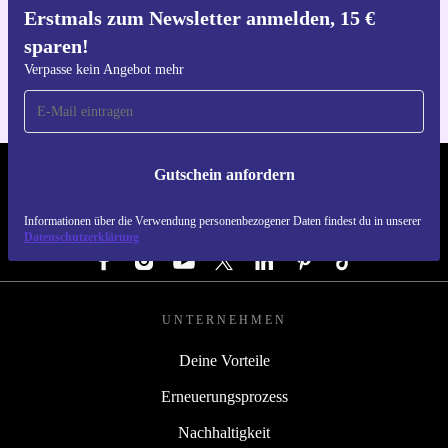
Erstmals zum Newsletter anmelden, 15 €
Hol dir die refurbed-App
sparen!
Für iOS und Android
Verpasse kein Angebot mehr
Gutschein anfordern
REFURBED DEUTSCHLAND - RETHINK NEW.
Informationen über die Verwendung personenbezogener Daten findest du in unserer
FOLGE UNS
Datenschutzerklärung
UNTERNEHMEN
Deine Vorteile
Erneuerungsprozess
Nachhaltigkeit