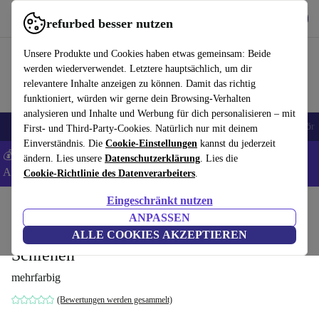
Hol dir die App
Herunterladen
refurbed besser nutzen
refurbed schnell und einfach nutzen
Unsere Produkte und Cookies haben etwas gemeinsam: Beide
werden wiederverwendet. Letztere hauptsächlich, um dir
relevantere Inhalte anzeigen zu können. Damit das richtig
funktioniert, würden wir gerne dein Browsing-Verhalten
analysieren und Inhalte und Werbung für dich personalisieren – mit
🎒 Back to school
Handys
Laptops
Tablets
Smartwatches
Zubehör
First- und Third-Party-Cookies. Natürlich nur mit deinem
Einverständnis. Die
Cookie-Einstellungen
kannst du jederzeit
💰 Extra -5% auf Samsung- und Google-Smartphones - Code:
ändern. Lies unsere
Datenschutzerklärung
. Lies die
ANDROID5 -
AGB
Cookie-Richtlinie des Datenverarbeiters
.
Eingeschränkt nutzen
Home
Baby & Kind
Spielzeug
ANPASSEN
Holz Eisenbahnwelt Spielset - Züge und
ALLE COOKIES AKZEPTIEREN
Schienen
mehrfarbig
(Bewertungen werden gesammelt)