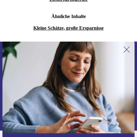
Ähnliche Inhalte
Kleine Schätze, große Ersparnisse
Erstmals zum Newsletter anmelden,
15 € sparen!
Verpasse kein Angebot mehr.
Gutschein anfordern
Informationen über die Verwendung personenbezogener Daten findest
du in unserer
Datenschutzerklärung
.