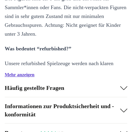
Sammler*innen oder Fans. Die nicht-verpackten Figuren
sind in sehr gutem Zustand mit nur minimalen
Gebrauchsspuren. Achtung: Nicht geeignet für Kinder
unter 3 Jahren.
Was bedeutet “refurbished?”
Unsere refurbished Spielzeuge werden nach klaren
Qualitätsstandards geprüft, gründlich gereinigt und
Mehr anzeigen
thematisch einsortiert. Nur gut erhaltene Produkte
Häufig gestellte Fragen
gelangen in den Verkauf - mit fairem Preis, 30 Tage
Rückgaberecht und der Sicherheit, ein geprüftes Second-
Informationen zur Produktsicherheit und -
Hand Spielzeug zu kaufen.
konformität