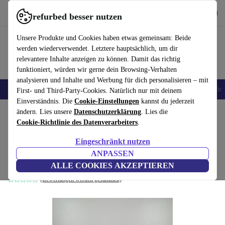
Hol dir die App
Herunterladen
refurbed besser nutzen
refurbed schnell und einfach nutzen
Unsere Produkte und Cookies haben etwas gemeinsam: Beide
werden wiederverwendet. Letztere hauptsächlich, um dir
relevantere Inhalte anzeigen zu können. Damit das richtig
funktioniert, würden wir gerne dein Browsing-Verhalten
analysieren und Inhalte und Werbung für dich personalisieren – mit
🎒 Back to school
Handys
Laptops
Tablets
Smartwatches
Zubehör
First- und Third-Party-Cookies. Natürlich nur mit deinem
Einverständnis. Die
Cookie-Einstellungen
kannst du jederzeit
Home
ändern. Lies unsere
Baby & Kind
Spielzeug
Datenschutzerklärung
. Lies die
Cookie-Richtlinie des Datenverarbeiters
.
Funko Pop! Sammelfiguren Set -
Eingeschränkt nutzen
Disney und Genshin Impact
49
,00 €
ANPASSEN
Neu:
60,00 €
mehrfarbig
ALLE COOKIES AKZEPTIEREN
(Bewertungen werden gesammelt)