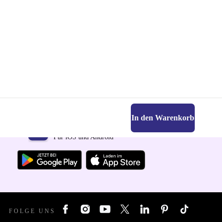
In den Warenkorb
Hol dir die refurbed-App
Für iOS und Android
FOLGE UNS