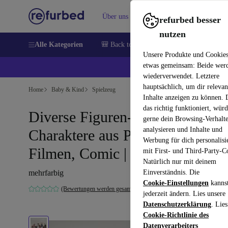
Über uns
Verkaufen
Hilfe
refurbed besser
nutzen
Alle Kategorien
🎒 Back to school
Handys
Laptops
Unsere Produkte und Cookie
etwas gemeinsam: Beide wer
💰 E
wiederverwendet. Letztere
hauptsächlich, um dir relevan
Home
Baby & Kind
Spielzeug
Inhalte anzeigen zu können.
das richtig funktioniert, wür
Diverse Figuren-Set -
gerne dein Browsing-Verhalt
analysieren und Inhalte und
Charaktere aus Popkultur,
Werbung für dich personalisi
Filmen, Comic | 8 Stück
mit First- und Third-Party-C
Natürlich nur mit deinem
mehrfarbig
Einverständnis. Die
Cookie-Einstellungen
kanns
(Bewertungen werden gesammelt)
jederzeit ändern. Lies unsere
Datenschutzerklärung
. Lies
Cookie-Richtlinie des
Datenverarbeiters