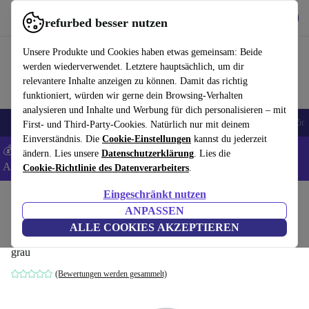
Hol dir die App
Herunterladen
refurbed besser nutzen
refurbed schnell und einfach nutzen
Unsere Produkte und Cookies haben etwas gemeinsam: Beide
werden wiederverwendet. Letztere hauptsächlich, um dir
relevantere Inhalte anzeigen zu können. Damit das richtig
funktioniert, würden wir gerne dein Browsing-Verhalten
analysieren und Inhalte und Werbung für dich personalisieren – mit
🎒 Back to school
Handys
Laptops
Tablets
Smartwatches
Zubehör
First- und Third-Party-Cookies. Natürlich nur mit deinem
Einverständnis. Die
Cookie-Einstellungen
kannst du jederzeit
💰 Extra -5% auf Samsung- und Google-Smartphones - Code:
ändern. Lies unsere
Datenschutzerklärung
. Lies die
ANDROID5 -
AGB
Cookie-Richtlinie des Datenverarbeiters
.
Eingeschränkt nutzen
Home
Baby & Kind
Kindermöbel
Kinderstühle
ANPASSEN
Bellababy Hochstühle
ALLE COOKIES AKZEPTIEREN
grau
(Bewertungen werden gesammelt)