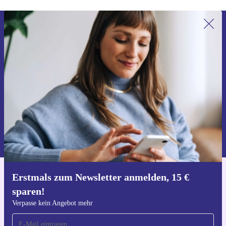
Erstmals zum Newsletter anmelden,
15 € sparen!
Verpasse kein Angebot mehr.
Gutschein anfordern
Informationen über die Verwendung personenbezogener Daten findest
du in unserer
Datenschutzerklärung
.
Erstmals zum Newsletter anmelden, 15 €
Hol dir die refurbed-App
sparen!
Für iOS und Android
Verpasse kein Angebot mehr