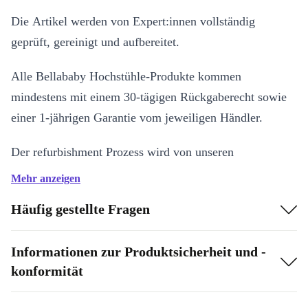
Die Artikel werden von Expert:innen vollständig
geprüft, gereinigt und aufbereitet.
Alle Bellababy Hochstühle-Produkte kommen
mindestens mit einem 30-tägigen Rückgaberecht sowie
einer 1-jährigen Garantie vom jeweiligen Händler.
Der refurbishment Prozess wird von unseren
Expert:innen in 4 Schritten durchgeführt:
Mehr anzeigen
Wie wird refurbished?
Häufig gestellte Fragen
Der refurbishment Prozess wird von unseren
Informationen zur Produktsicherheit und -
Expert:innen in 4 Schritten durchgeführt:
konformität
Überprüfung:
Es wird untersucht, ob Mängel vorliegen, die