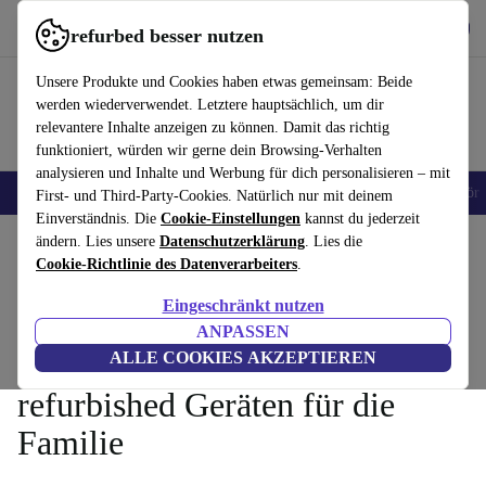
Hol dir die App
Herunterladen
refurbed besser nutzen
refurbed schnell und einfach nutzen
Unsere Produkte und Cookies haben etwas gemeinsam: Beide
werden wiederverwendet. Letztere hauptsächlich, um dir
relevantere Inhalte anzeigen zu können. Damit das richtig
funktioniert, würden wir gerne dein Browsing-Verhalten
analysieren und Inhalte und Werbung für dich personalisieren – mit
🎒 Back to school
Handys
Laptops
Tablets
Smartwatches
Zubehör
First- und Third-Party-Cookies. Natürlich nur mit deinem
Einverständnis. Die
Cookie-Einstellungen
kannst du jederzeit
Home
ändern. Lies unsere
Blog
Datenschutzerklärung
. Lies die
Cookie-Richtlinie des Datenverarbeiters
.
Eingeschränkt nutzen
Smartes Shopping für Familien:
ANPASSEN
Die Vorteile des Kaufs von
ALLE COOKIES AKZEPTIEREN
refurbished Geräten für die
Familie