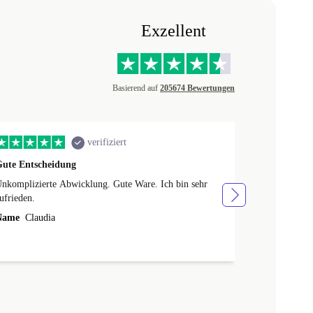
Exzellent
Basierend auf
205674 Bewertungen
verifiziert
Gute Entscheidung
Easy Bestell
nkomplizierte Abwicklung. Gute Ware. Ich bin sehr
toller Bestel
ufrieden.
Name
fine
Name
Claudia