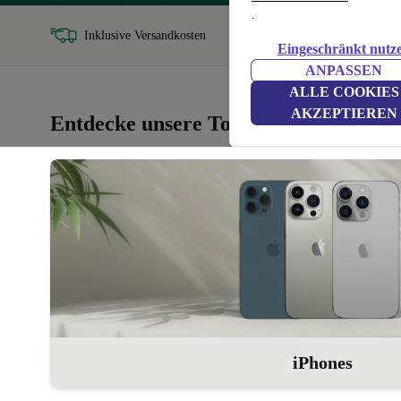
.
Inklusive Versandkosten
30 Tag
Eingeschränkt nutz
ANPASSEN
ALLE COOKIES
AKZEPTIEREN
Entdecke unsere Top-Kategorien
iPhones