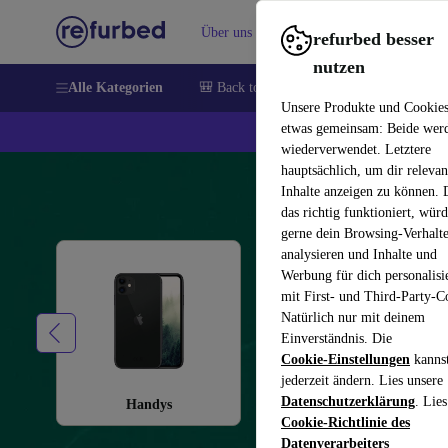
Über uns
Verkaufen
Hilfe
refurbed besser
nutzen
Alle Kategorien
🎒 Back to school
Handys
Laptops
Unsere Produkte und Cookie
etwas gemeinsam: Beide wer
💰 E
wiederverwendet. Letztere
hauptsächlich, um dir relevan
Refurbis
Inhalte anzeigen zu können.
das richtig funktioniert, wür
gerne dein Browsing-Verhalt
analysieren und Inhalte und
Werbung für dich personalisi
mit First- und Third-Party-C
Natürlich nur mit deinem
Einverständnis. Die
Cookie-Einstellungen
kanns
jederzeit ändern. Lies unsere
Datenschutzerklärung
. Lies
Handys
Laptops
Cookie-Richtlinie des
Datenverarbeiters