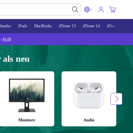
Handys
iPads
MacBooks
iPhone 13
iPhone 14
iPhone 15
-
AGB
 als neu
Monitore
Audio