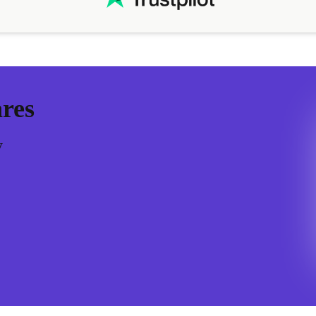
ares
y