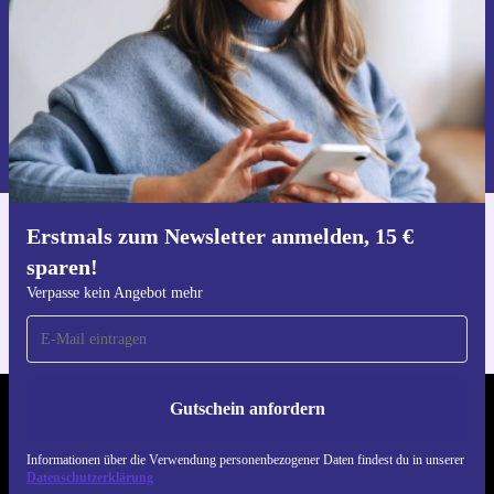
Gutschein anfordern
Informationen über die Verwendung personenbezogener Daten findest
du in unserer
Datenschutzerklärung
.
Erstmals zum Newsletter anmelden, 15 €
Hol dir die refurbed-App
sparen!
Für iOS und Android
Verpasse kein Angebot mehr
Gutschein anfordern
REFURBED DEUTSCHLAND - RETHINK NEW.
Informationen über die Verwendung personenbezogener Daten findest du in unserer
FOLGE UNS
Datenschutzerklärung