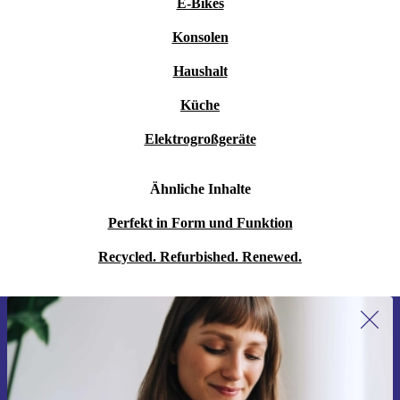
E-Bikes
Konsolen
Haushalt
Küche
Elektrogroßgeräte
Ähnliche Inhalte
Perfekt in Form und Funktion
Recycled. Refurbished. Renewed.
Erstmals zum Newsletter anmelden,
15 € sparen!
Verpasse kein Angebot mehr.