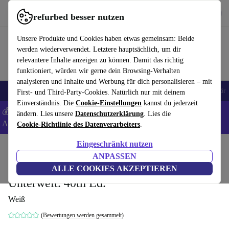
Hol dir die App
Herunterladen
refurbed besser nutzen
refurbed schnell und einfach nutzen
Unsere Produkte und Cookies haben etwas gemeinsam: Beide
werden wiederverwendet. Letztere hauptsächlich, um dir
relevantere Inhalte anzeigen zu können. Damit das richtig
funktioniert, würden wir gerne dein Browsing-Verhalten
analysieren und Inhalte und Werbung für dich personalisieren – mit
🎒 Back to school
Handys
Laptops
Tablets
Smartwatches
Zubehör
First- und Third-Party-Cookies. Natürlich nur mit deinem
Einverständnis. Die
Cookie-Einstellungen
kannst du jederzeit
💰 Extra -5% auf Samsung- und Google-Smartphones - Code:
ändern. Lies unsere
Datenschutzerklärung
. Lies die
ANDROID5 -
AGB
Cookie-Richtlinie des Datenverarbeiters
.
Eingeschränkt nutzen
Home
Produkte
Haushalt
Möbel
ANPASSEN
Tutanchamun. Die Reise durch die
ALLE COOKIES AKZEPTIEREN
Unterwelt. 40th Ed.
Weiß
(Bewertungen werden gesammelt)