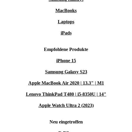
Erstveröffentlichung: 30/09/2020 Sprache des Buchs:
MacBooks
German Ausgabe: D ISBN: 978-3-8365-8420-3 Themen:
Laptops
Classics und Fotografie Maße: 15.6 cm x 21.7 cm,
Gewicht 1.14 kg b_ware
iPads
Empfohlene Produkte
iPhone 15
Samsung Galaxy S23
Apple MacBook Air 2020 | 13.3" | M1
Lenovo ThinkPad T480 | i5-8350U | 14"
Apple Watch Ultra 2 (2023)
Neu eingetroffen