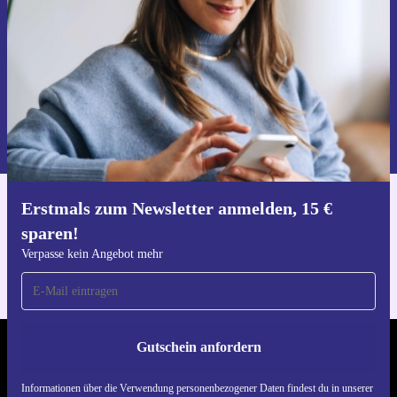
Gutschein anfordern
Informationen über die Verwendung personenbezogener Daten findest
du in unserer
Datenschutzerklärung
.
Erstmals zum Newsletter anmelden, 15 €
Hol dir die refurbed-App
sparen!
Für iOS und Android
Verpasse kein Angebot mehr
Gutschein anfordern
REFURBED DEUTSCHLAND - RETHINK NEW.
Informationen über die Verwendung personenbezogener Daten findest du in unserer
FOLGE UNS