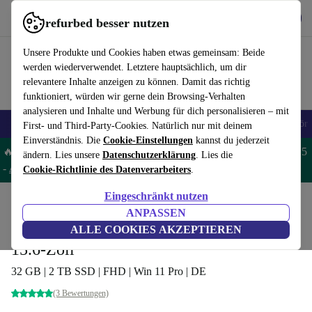
Hol dir die App
Herunterladen
refurbed besser nutzen
refurbed schnell und einfach nutzen
Unsere Produkte und Cookies haben etwas gemeinsam: Beide
werden wiederverwendet. Letztere hauptsächlich, um dir
relevantere Inhalte anzeigen zu können. Damit das richtig
funktioniert, würden wir gerne dein Browsing-Verhalten
analysieren und Inhalte und Werbung für dich personalisieren – mit
🎒 Back to school
Handys
Laptops
Tablets
Smartwatches
Zubehör
First- und Third-Party-Cookies. Natürlich nur mit deinem
Einverständnis. Die
Cookie-Einstellungen
kannst du jederzeit
🔥 Spare 5% EXTRA auf MacBooks und iPads – Code: MACPAD5
ändern. Lies unsere
Datenschutzerklärung
. Lies die
-
AGB
Cookie-Richtlinie des Datenverarbeiters
.
Eingeschränkt nutzen
Home
Produkte
Laptops
Lenovo Laptops
ANPASSEN
Lenovo ThinkPad L15 G1 | i3-10110U |
ALLE COOKIES AKZEPTIEREN
15.6-Zoll
32 GB | 2 TB SSD | FHD | Win 11 Pro | DE
(3 Bewertungen)