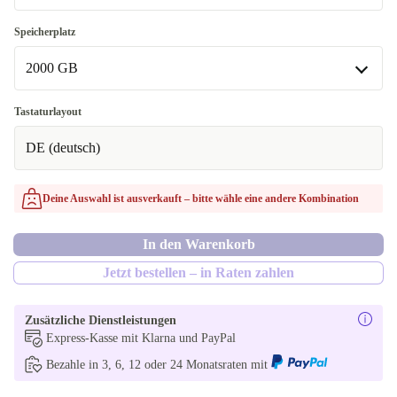
32.0 GB
Speicherplatz
In anderen Kombinationen verfügbar
2000 GB
8.0 GB
256 GB
Tastaturlayout
16.0 GB
DE (deutsch)
512 GB
1000 GB
Deine Auswahl ist ausverkauft – bitte wähle eine andere Kombination
2000 GB
In den Warenkorb
Jetzt bestellen – in Raten zahlen
Zusätzliche Dienstleistungen
Express-Kasse mit Klarna und PayPal
Bezahle in 3, 6, 12 oder 24 Monatsraten mit