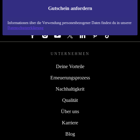
Verantwortung für eine nachhaltigere Zukunft. Starte
Gutschein anfordern
jetzt durch und tippe mit gutem Gewissen!
REFURBED DEUTSCHLAND - RETHINK NEW.
Informationen über die Verwendung personenbezogener Daten findest du in unserer
FOLGE UNS
Datenschutzerklärung
UNTERNEHMEN
Deine Vorteile
Erneuerungsprozess
Nachhaltigkeit
Qualität
Über uns
Karriere
Blog