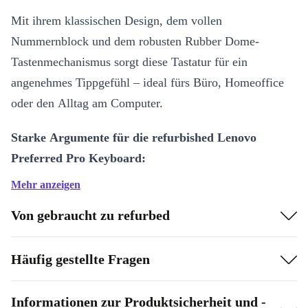
Mit ihrem klassischen Design, dem vollen
Nummernblock und dem robusten Rubber Dome-
Tastenmechanismus sorgt diese Tastatur für ein
angenehmes Tippgefühl – ideal fürs Büro, Homeoffice
oder den Alltag am Computer.
Starke Argumente für die refurbished Lenovo
Preferred Pro Keyboard:
Mehr anzeigen
Klar strukturierte Tasten:
Genieße flüssiges, leises Tippen dank
hochwertiger Rubber Dome-Technologie.
Von gebraucht zu refurbed
Voller Nummernblock:
Perfekt für alle, die regelmäßig mit
Zahlen arbeiten – ideal für Finanzen, Tabellen und
Häufig gestellte Fragen
Datenverwaltung.
Einfache Verbindung:
Über den USB-A 2.0 Anschluss schließt
Informationen zur Produktsicherheit und -
du die Tastatur kinderleicht an jeden kompatiblen Rechner an.