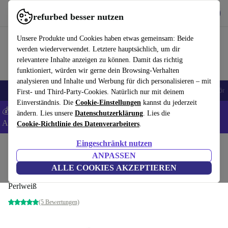
Hol dir die App
Herunterladen
refurbed besser nutzen
refurbed schnell und einfach nutzen
Unsere Produkte und Cookies haben etwas gemeinsam: Beide
werden wiederverwendet. Letztere hauptsächlich, um dir
relevantere Inhalte anzeigen zu können. Damit das richtig
funktioniert, würden wir gerne dein Browsing-Verhalten
analysieren und Inhalte und Werbung für dich personalisieren – mit
🎒 Back to school
Handys
Laptops
Tablets
Smartwatches
Zubehör
First- und Third-Party-Cookies. Natürlich nur mit deinem
Einverständnis. Die
Cookie-Einstellungen
kannst du jederzeit
💰 Extra -5% auf Samsung- und Google-Smartphones - Code:
ändern. Lies unsere
Datenschutzerklärung
. Lies die
ANDROID5 -
AGB
Cookie-Richtlinie des Datenverarbeiters
.
Eingeschränkt nutzen
Home
Produkte
Zubehör
Computer Zubehör
Tastaturen
ANPASSEN
Lenovo Preferred Pro Tastatur
ALLE COOKIES AKZEPTIEREN
Perlweiß
(5 Bewertungen)