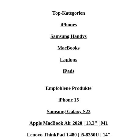
– verbinde all deine Geräte ohne Adapter-Chaos.
Umweltfreundlicher Laptop
: Mit diesem refurbished HP
Top-Kategorien
Pavilion x360 entscheidest du dich bewusst für eine nachhaltigere
iPhones
Zukunft und reduzierst Elektroschrott.
Deine Vorteile auf einen Blick
Samsung Handys
Touchscreen für mehr kreative Freiheit und schnelle Bedienung
MacBooks
360°-Scharnier: Arbeite, präsentiere oder entspanne in deinem
Laptops
Lieblingsmodus
Intel Iris Xe Graphics: Flüssige Darstellung bei Multimedia und
iPads
grafischen Anwendungen
Moderne Konnektivität: WiFi 6 und Bluetooth 5.1 für starke
Empfohlene Produkte
Verbindungen
iPhone 15
Kompakte Maße – passt in fast jede Tasche
Ohne optisches Laufwerk – für maximale Mobilität
Samsung Galaxy S23
Fragen & Antworten rund um den Pavilion x360 2-in-1
Apple MacBook Air 2020 | 13.3" | M1
Kann ich den Laptop auch als Tablet nutzen?
Lenovo ThinkPad T480 | i5-8350U | 14"