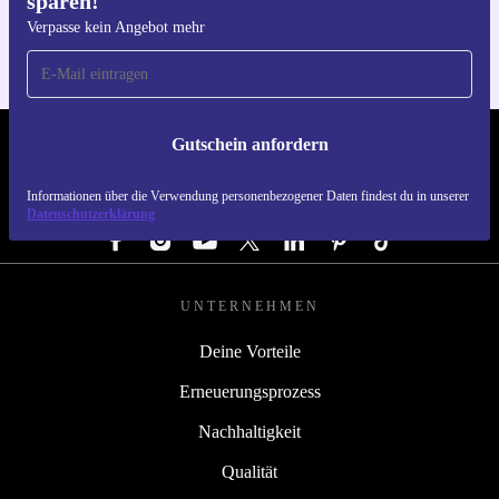
sparen!
refurbished HP Pavilion x360 2-in-1 14-ek!
Verpasse kein Angebot mehr
Gutschein anfordern
REFURBED DEUTSCHLAND - RETHINK NEW.
Informationen über die Verwendung personenbezogener Daten findest du in unserer
FOLGE UNS
Datenschutzerklärung
UNTERNEHMEN
Deine Vorteile
Erneuerungsprozess
Nachhaltigkeit
Qualität