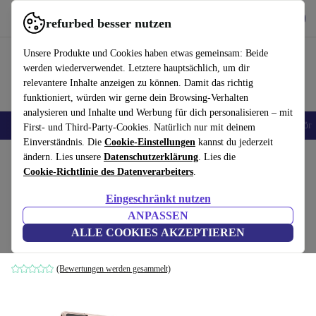
Hol dir die App
Herunterladen
refurbed besser nutzen
refurbed schnell und einfach nutzen
Unsere Produkte und Cookies haben etwas gemeinsam: Beide
werden wiederverwendet. Letztere hauptsächlich, um dir
relevantere Inhalte anzeigen zu können. Damit das richtig
funktioniert, würden wir gerne dein Browsing-Verhalten
analysieren und Inhalte und Werbung für dich personalisieren – mit
🎒 Back to school
Handys
Laptops
Tablets
Smartwatches
Zubehör
First- und Third-Party-Cookies. Natürlich nur mit deinem
Einverständnis. Die
Cookie-Einstellungen
kannst du jederzeit
Home
ändern. Lies unsere
Produkte
Laptops
Datenschutzerklärung
HP Laptops
. Lies die
Cookie-Richtlinie des Datenverarbeiters
.
HP Pavilion x360 2-in-1 14-ek | i5-1235U |
Eingeschränkt nutzen
14"
ANPASSEN
8 GB | 512 GB SSD | Tastaturbeleuchtung | Webcam | Win 11
ALLE COOKIES AKZEPTIEREN
Home | rosegold | UK
(Bewertungen werden gesammelt)