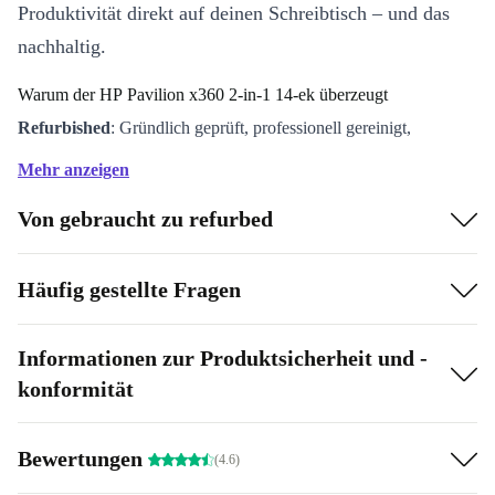
Produktivität direkt auf deinen Schreibtisch – und das
nachhaltig.
Warum der HP Pavilion x360 2-in-1 14-ek überzeugt
Refurbished
: Gründlich geprüft, professionell gereinigt,
zuverlässig – mit dem guten Gefühl, einen nachhaltigen Beitrag
Mehr anzeigen
zu leisten.
Von gebraucht zu refurbed
Leistungsstarker Intel Core i5-Prozessor
: Reagiere blitzschnell
auf alltägliche Aufgaben, Videokonferenzen oder kreative
Projekte – der 10-Kern-Prozessor hält mit deinem Tempo Schritt.
Häufig gestellte Fragen
14” FullHD-Touchscreen
: Streife, tippe oder zeichne direkt auf
dem entspiegelten IPS-Display. Die gestochen scharfe
Informationen zur Produktsicherheit und -
Darstellung macht Arbeit, Streaming und Surfen zum Genuss.
konformität
Leicht & mobil
: Mit nur 1,5 kg Gewicht und schlankem Design
bist du überall produktiv – ob im Café, der Uni oder auf Reisen.
Bewertungen
(4.6)
Umfangreiche Anschlüsse
: Ob USB-C, HDMI oder Cardreader