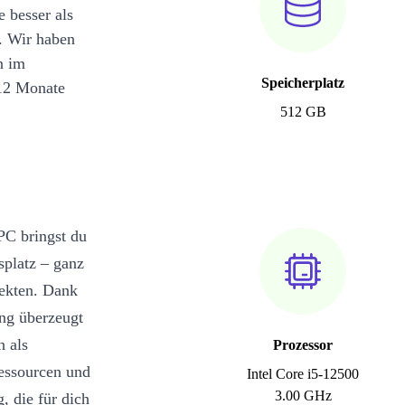
e besser als
. Wir haben
n im
Speicherplatz
12 Monate
512 GB
C bringst du
splatz – ganz
jekten. Dank
ung überzeugt
h als
Prozessor
Ressourcen und
Intel Core i5-12500
3.00 GHz
, die für dich