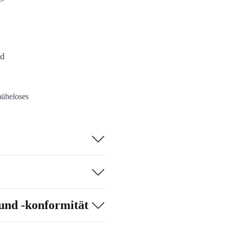
nd
müheloses
endungen du
 Festplatten oder
 HDMI oder
ndet der Desktop
bei immer elegant
und -konformität