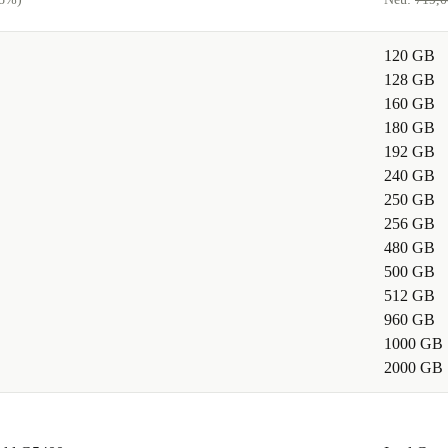
 Monitoren &
120 GB
128 GB
160 GB
180 GB
kompakter
192 GB
s gerüstet.
240 GB
250 GB
256 GB
480 GB
500 GB
 und maximale
512 GB
960 GB
berzeuge dich
1000 GB
2000 GB
nd bereit für