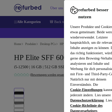
Über uns
Verkaufen
Hilfe
refurbed besser
nutzen
Alle Kategorien
🎒 Back to school
Handys
Laptops
Unsere Produkte und Cookie
etwas gemeinsam: Beide wer
💰 E
wiederverwendet. Letztere
hauptsächlich, um dir relevan
Home
Produkte
Desktop PCs
HP Desktops
Inhalte anzeigen zu können.
das richtig funktioniert, wür
HP Elite SFF 600 G9
gerne dein Browsing-Verhalt
analysieren und Inhalte und
i5-12500 | 16 GB | 512 GB SSD | Win 11 Pro
Werbung für dich personalisi
mit First- und Third-Party-C
(Bewertungen werden gesammelt)
Natürlich nur mit deinem
Einverständnis. Die
Cookie-Einstellungen
kanns
jederzeit ändern. Lies unsere
Datenschutzerklärung
. Lies
Cookie-Richtlinie des
Datenverarbeiters