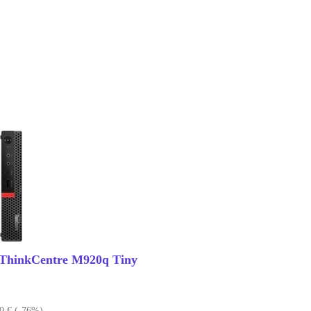
ThinkCentre M920q Tiny
00 €
(-76%)