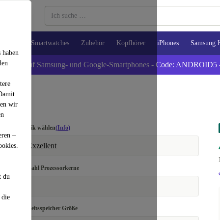
Tablets
Smartwatches
Zubehör
Kopfhörer
iPhones
Samsung 
s haben
den
xtra -5% auf Samsung- und Google-Smartphones - Code: ANDROID5 
tere
 Damit
den wir
en
Optik wählen
(Info)
eren –
Exzellent
ookies.
Anzahl Prozessorkerne
t du
6
 die
Arbeitsspeicher Größe