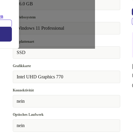
16.0 GB
en
Betriebssystem
Windows 11 Professional
Festplattenart
SSD
Grafikkarte
Intel UHD Graphics 770
Konnektivität
nein
Optisches Laufwerk
nein