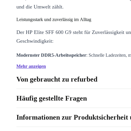
und die Umwelt zählt.
Leistungsstark und zuverlässig im Alltag
Der HP Elite SFF 600 G9 steht für Zuverlässigkeit u
Geschwindigkeit:
Modernster DDR5-Arbeitsspeicher
: Schnelle Ladezeiten, 
Multitasking und stabile Performance – egal, wie viele Anw
Mehr anzeigen
gleichzeitig nutzt.
Von gebraucht zu refurbed
Vielseitige Anschlüsse
: Verbinde Monitore, Headsets, externe
weitere Geräte bequem über USB-C, mehrere USB-A-Ports,
DisplayPort.
Häufig gestellte Fragen
Kompakte Bauweise
: Mit seinen schlanken Abmessungen fi
selbst auf kleinen Schreibtischen spielend Platz und bleibt da
Informationen zur Produktsicherheit 
und aufgeräumt.
Ein nachhaltiger Schritt in Richtung Zukunft 🌱