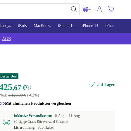
Handys
iPads
MacBooks
iPhone 13
iPhone 14
iPhone 15
-
AGB
Bester Deal
425
auf Lager
,67 €
Neu:
1.129,00 €
(-62%)
Mit ähnlichen Produkten vergleichen
Inklusive Versandkosten:
10. Aug. –
11. Aug.
30-tägige Gratis Rückversand-Garantie
Lieferumfang:
Stromkabel