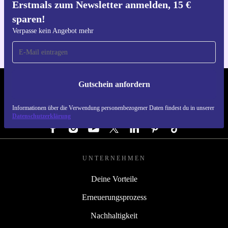
Erstmals zum Newsletter anmelden, 15 €
Hol dir die refurbed-App
sparen!
Für iOS und Android
Verpasse kein Angebot mehr
Gutschein anfordern
REFURBED DEUTSCHLAND - RETHINK NEW.
Informationen über die Verwendung personenbezogener Daten findest du in unserer
FOLGE UNS
Datenschutzerklärung
UNTERNEHMEN
Deine Vorteile
Erneuerungsprozess
Nachhaltigkeit