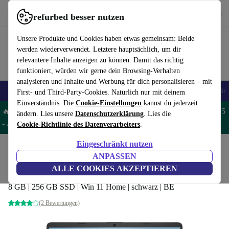
Hol dir die App
Herunterladen
refurbed besser nutzen
refurbed schnell und einfach nutzen
Unsere Produkte und Cookies haben etwas gemeinsam: Beide
werden wiederverwendet. Letztere hauptsächlich, um dir
relevantere Inhalte anzeigen zu können. Damit das richtig
funktioniert, würden wir gerne dein Browsing-Verhalten
analysieren und Inhalte und Werbung für dich personalisieren – mit
🎒 Back to school
Handys
Laptops
Tablets
Smartwatches
Zubehör
First- und Third-Party-Cookies. Natürlich nur mit deinem
Einverständnis. Die
Cookie-Einstellungen
kannst du jederzeit
🔥 Spare 5% EXTRA auf MacBooks und iPads – Code: MACPAD5
ändern. Lies unsere
Datenschutzerklärung
. Lies die
-
AGB
Cookie-Richtlinie des Datenverarbeiters
.
Eingeschränkt nutzen
Home
Produkte
Laptops
HP Laptops
ANPASSEN
HP 250 G9 | i3-1215U | 15.6-Zoll
ALLE COOKIES AKZEPTIEREN
8 GB | 256 GB SSD | Win 11 Home | schwarz | BE
(2 Bewertungen)