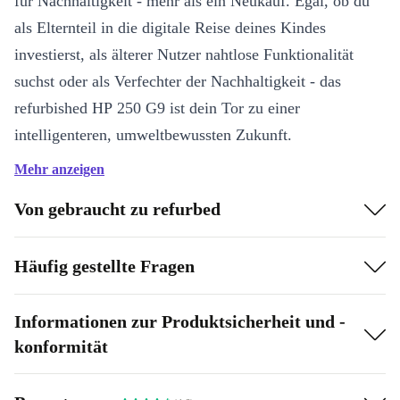
für Nachhaltigkeit - mehr als ein Neukauf. Egal, ob du
als Elternteil in die digitale Reise deines Kindes
investierst, als älterer Nutzer nahtlose Funktionalität
suchst oder als Verfechter der Nachhaltigkeit - das
refurbished HP 250 G9 ist dein Tor zu einer
intelligenteren, umweltbewussten Zukunft.
Mehr anzeigen
Schlüsselmerkmale:
Von gebraucht zu refurbed
Leistungsstarke Produktivität:
Erlebe unübertroffene
Geschwindigkeit und Effizienz mit dem Intel-Prozessor,
Häufig gestellte Fragen
der sicherstellt, dass Aufgaben mühelos erledigt werden.
Informationen zur Produktsicherheit und -
Umweltfreundliche Technik:
Der generalüberholte HP
konformität
250 G9 besticht durch sein schlankes Design und wird
im refurbished-Verfahren aufbereitet, was ihn zur