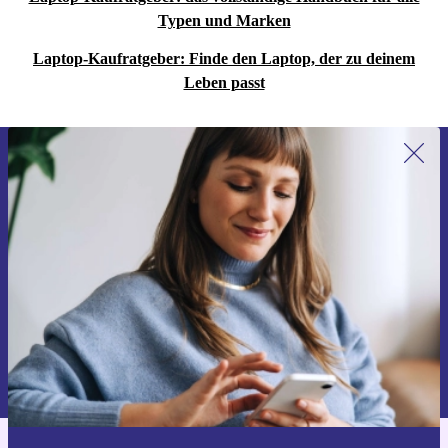
Technologie in Einklang bringst.
Typen und Marken
Laptop-Kaufratgeber: Finde den Laptop, der zu deinem
Entscheide dich für das refurbished HP 250 G9 und
Leben passt
genieße ein unvergleichliches Computererlebnis, das
nicht nur deine unmittelbaren Bedürfnisse erfüllt,
sondern auch zu einer nachhaltigen, technikaffinen
Erstmals zum Newsletter anmelden,
Zukunft beiträgt.
15 € sparen!
Verpasse kein Angebot mehr.
Gutschein anfordern
Informationen über die Verwendung personenbezogener Daten findest
du in unserer
Datenschutzerklärung
.