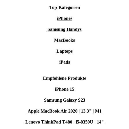
alle kompatiblen Aufsätze für eine effektive Reinigung
Top-Kategorien
in schwer zugänglichen, hohen Bereichen in deinem
iPhones
Zuhause.
Samsung Handys
MacBooks
Laptops
iPads
Empfohlene Produkte
iPhone 15
Samsung Galaxy S23
Apple MacBook Air 2020 | 13.3" | M1
Lenovo ThinkPad T480 | i5-8350U | 14"