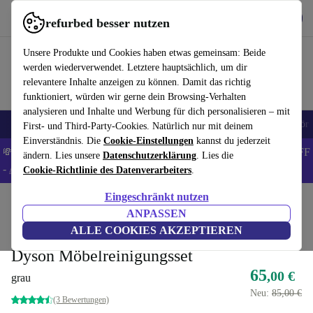
Hol dir die App
Herunterladen
refurbed besser nutzen
refurbed schnell und einfach nutzen
Unsere Produkte und Cookies haben etwas gemeinsam: Beide
werden wiederverwendet. Letztere hauptsächlich, um dir
relevantere Inhalte anzeigen zu können. Damit das richtig
funktioniert, würden wir gerne dein Browsing-Verhalten
analysieren und Inhalte und Werbung für dich personalisieren – mit
🎒 Back to school
Handys
Laptops
Tablets
Smartwatches
Zubehör
First- und Third-Party-Cookies. Natürlich nur mit deinem
Einverständnis. Die
Cookie-Einstellungen
kannst du jederzeit
💸Spare 5% EXTRA auf MacBooks und iPads – Code: BACK5OFF
ändern. Lies unsere
Datenschutzerklärung
. Lies die
-
AGB
Cookie-Richtlinie des Datenverarbeiters
.
Eingeschränkt nutzen
Home
Produkte
Haushalt
Zubehör für Haushaltsgeräte
ANPASSEN
Direkt vom Hersteller
ALLE COOKIES AKZEPTIEREN
Dyson Möbelreinigungsset
65
,00 €
grau
Neu:
85,00 €
(3 Bewertungen)