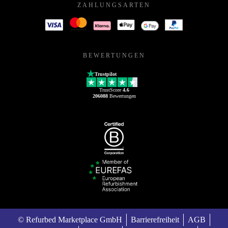
ZAHLUNGSARTEN
BEWERTUNGEN
Trustpilot
TrustScore
4.6
206088
Bewertungen
© Refurbed Marketplace GmbH
Barrierefreiheit
AGB