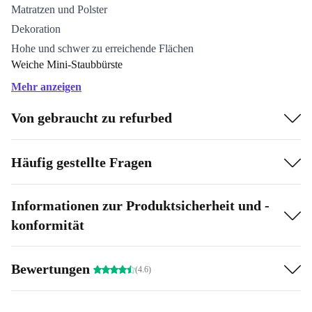
Matratzen und Polster
Dekoration
Hohe und schwer zu erreichende Flächen
Weiche Mini-Staubbürste
Mehr anzeigen
Umhüllt von weichen Nylonborsten für sanftes
Abstauben empfindlicher Gegenstände und Oberflächen
Von gebraucht zu refurbed
mithilfe deines Staubsaugers.
Häufig gestellte Fragen
Aufsatz für Matratzen und Polster
Der Aufsatz mit breiter Öffnung verteilt den Luftstrom
Informationen zur Produktsicherheit und -
gleichmäßig, um Staub und Schmutz von Vorhängen und
konformität
Polstermöbeln zu entfernen.
Bewertungen
Up-Top Adapter
(4.6)
Biegt und arretiert in verschiedenen Winkeln. Passt auf