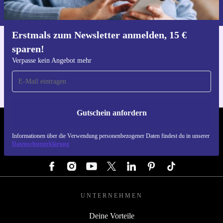
du in unserer
Datenschutzerklärung
.
Erstmals zum Newsletter anmelden, 15 €
sparen!
Hol dir die refurbed-App
Für iOS und Android
Verpasse kein Angebot mehr
Gutschein anfordern
REFURBED DEUTSCHLAND - RETHINK NEW.
Informationen über die Verwendung personenbezogener Daten findest du in unserer
Datenschutzerklärung
FOLGE UNS
UNTERNEHMEN
Deine Vorteile