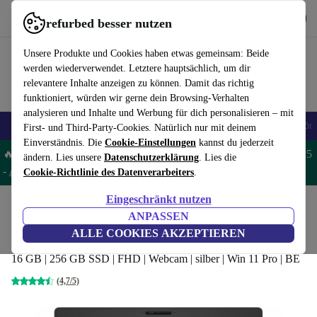
Hol dir die App
Herunterladen
refurbed besser nutzen
refurbed schnell und einfach nutzen
Unsere Produkte und Cookies haben etwas gemeinsam: Beide
werden wiederverwendet. Letztere hauptsächlich, um dir
relevantere Inhalte anzeigen zu können. Damit das richtig
funktioniert, würden wir gerne dein Browsing-Verhalten
analysieren und Inhalte und Werbung für dich personalisieren – mit
🎒 Back to school
Handys
Laptops
Tablets
Smartwatches
Zubehör
First- und Third-Party-Cookies. Natürlich nur mit deinem
Einverständnis. Die
Cookie-Einstellungen
kannst du jederzeit
🔥 Spare 5% EXTRA auf MacBooks und iPads – Code: MACPAD5
ändern. Lies unsere
Datenschutzerklärung
. Lies die
-
AGB
Cookie-Richtlinie des Datenverarbeiters
.
Eingeschränkt nutzen
Home
Produkte
Laptops
Dell Laptops
ANPASSEN
Dell Latitude 5410 | i5-10210U | 14-Zoll
ALLE COOKIES AKZEPTIEREN
16 GB | 256 GB SSD | FHD | Webcam | silber | Win 11 Pro | BE
(4,7/5)