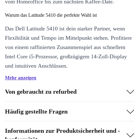
vom Homeoffice bis zum nächsten Kaffee-Date.
Warum das Latitude 5410 die perfekte Wahl ist
Das Dell Latitude 5410 ist dein starker Partner, wenn
Flexibilität und Tempo im Mittelpunkt stehen. Profitiere
von einem raffinierten Zusammenspiel aus schnellem
Intel Core i5-Prozessor, großzügigem 14-Zoll-Display
und intuitiven Anschlüssen.
Mehr anzeigen
Deine Vorteile auf einen Blick:
Kraftvoll & effizient:
Mit dem Intel Core i5-10210U und vier
Von gebraucht zu refurbed
Prozessorkernen arbeitest du zügig und ohne Verzögerungen –
perfekt für Multitasking und anspruchsvolle Office-Programme.
Häufig gestellte Fragen
Portabel & leicht:
Mit nur 1,48 kg und kompakten Maßen passt
dieses Gerät problemlos in jeden Rucksack. So bleibst du
Informationen zur Produktsicherheit und -
produktiv, ganz egal, wo du bist.