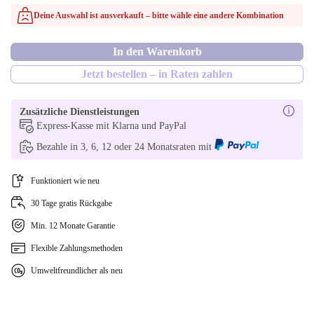
nein
Deine Auswahl ist ausverkauft – bitte wähle eine andere Kombination
SI (QWERTZ)
In anderen Kombinationen verfügbar
In den Warenkorb
ES (QWERTY)
ja
Jetzt bestellen – in Raten zahlen
FI (QWERTY)
Zusätzliche Dienstleistungen
FR (AZERTY)
Express-Kasse mit Klarna und PayPal
Bezahle in 3, 6, 12 oder 24 Monatsraten mit
CZ (QWERTZ)
Funktioniert wie neu
PT (QWERTY)
30 Tage gratis Rückgabe
SE (QWERTY)
Min. 12 Monate Garantie
UK (QWERTY)
Flexible Zahlungsmethoden
Umweltfreundlicher als neu
US (QWERTY)