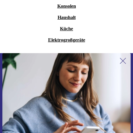
Konsolen
Haushalt
Küche
Elektrogroßgeräte
Erstmals zum Newsletter anmelden,
15 € sparen!
Verpasse kein Angebot mehr.
Gutschein anfordern
Informationen über die Verwendung personenbezogener Daten findest
du in unserer
Datenschutzerklärung
.