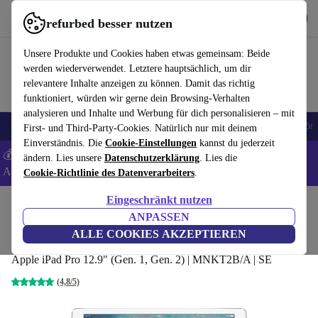
Hol dir die App
Herunterladen
refurbed besser nutzen
refurbed schnell und einfach nutzen
Unsere Produkte und Cookies haben etwas gemeinsam: Beide
werden wiederverwendet. Letztere hauptsächlich, um dir
relevantere Inhalte anzeigen zu können. Damit das richtig
funktioniert, würden wir gerne dein Browsing-Verhalten
analysieren und Inhalte und Werbung für dich personalisieren – mit
🎒 Back to school
Handys
Laptops
Tablets
Smartwatches
Zubehör
First- und Third-Party-Cookies. Natürlich nur mit deinem
Einverständnis. Die
Cookie-Einstellungen
kannst du jederzeit
💰 Extra -5% auf Samsung- und Google-Smartphones - Code:
ändern. Lies unsere
Datenschutzerklärung
. Lies die
ANDROID5 -
AGB
Cookie-Richtlinie des Datenverarbeiters
.
Eingeschränkt nutzen
Home
Produkte
Zubehör
Apple Zubehör
ANPASSEN
Apple Smart Keyboard Folio
ALLE COOKIES AKZEPTIEREN
Apple iPad Pro 12.9" (Gen. 1, Gen. 2) | MNKT2B/A | SE
(4,8/5)