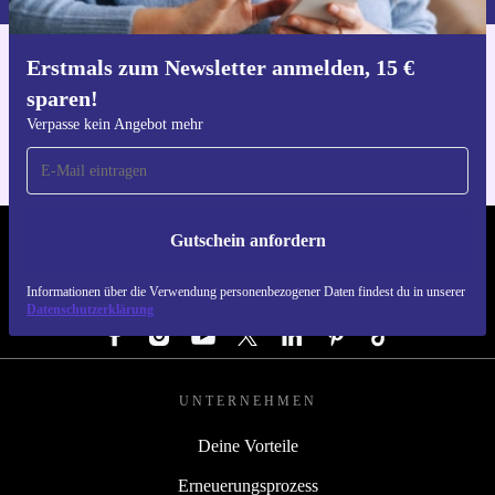
Erstmals zum Newsletter anmelden, 15 €
Hol dir die refurbed-App
sparen!
Für iOS und Android
Verpasse kein Angebot mehr
Gutschein anfordern
REFURBED DEUTSCHLAND - RETHINK NEW.
Informationen über die Verwendung personenbezogener Daten findest du in unserer
FOLGE UNS
Datenschutzerklärung
UNTERNEHMEN
Deine Vorteile
Erneuerungsprozess