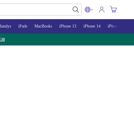
Handys
iPads
MacBooks
iPhone 13
iPhone 14
iPhone 15
GB