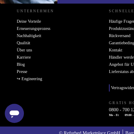
UNTERNEHMEN
SCHNELLE
Deine Vorteile
Häufige Frage
Erneuerungsprozess
Produktzustän
Nachhaltigkeit
Rückversand
Qualität
Garantiebedin
Über uns
Kontakt
Karriere
Händler werde
Blog
Angebot für 
Presse
Lieferstatus a
↪ Engineering
Vertragswide
GRATIS H
0800 - 700 1
Mo - Fr
09:00 -
© Refurbed Marketplace GmbH
Barr