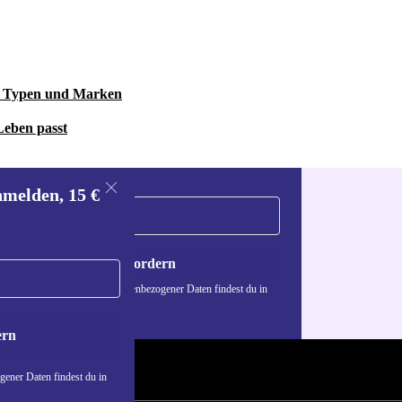
le Typen und Marken
Leben passt
nmelden, 15 €
Gutschein anfordern
n über die Verwendung personenbezogener Daten findest du in
nschutzerklärung
.
ern
ener Daten findest du in