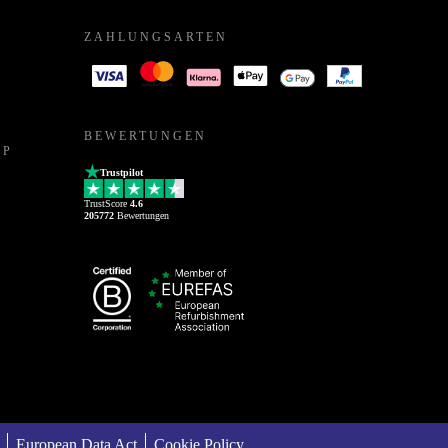
ZAHLUNGSARTEN
BEWERTUNGEN
PP
Trustpilot
TrustScore
4.6
205772
Bewertungen
European Data Act
Cookie Policy