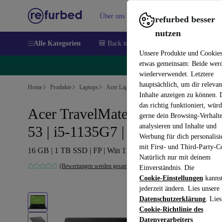
Über uns
Verkaufen
Hilfe
refurbed besser
nutzen
Alle Kategorien
🎒 Back to school
Handys
Laptops
Unsere Produkte und Cookie
etwas gemeinsam: Beide wer
🔥
wiederverwendet. Letztere
hauptsächlich, um dir relevan
Home
Produkte
Laptops
Acer Laptops
Inhalte anzeigen zu können.
das richtig funktioniert, wür
Acer TravelMate P2 TMP215-
gerne dein Browsing-Verhalt
analysieren und Inhalte und
53 | i5-1135G7 | 15.6-Zoll
Werbung für dich personalisi
mit First- und Third-Party-C
16 GB | 1 TB SSD | FP | Win 11 Pro | BE
Natürlich nur mit deinem
(Bewertungen werden gesammelt)
Einverständnis. Die
Cookie-Einstellungen
kanns
jederzeit ändern. Lies unsere
Datenschutzerklärung
. Lies
Cookie-Richtlinie des
Datenverarbeiters