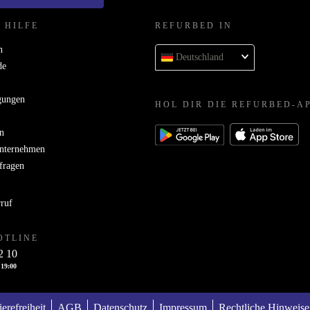
 HILFE
REFURBED IN
n
Deutschland
de
gungen
HOL DIR DIE REFURBED-A
n
Unternehmen
bfragen
rruf
OTLINE
2 10
 19:00
ierefreiheit
AGB
Datenschutz
Impressum
Rechtliche Hinweise