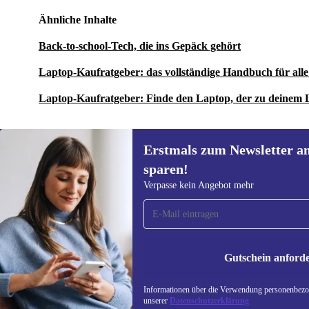
Ähnliche Inhalte
Back-to-school-Tech, die ins Gepäck gehört
Laptop-Kaufratgeber: das vollständige Handbuch für al
Laptop-Kaufratgeber: Finde den Laptop, der zu deinem 
Erstmals zum Newsletter a
sparen!
Erstmals zum Newsletter
Verpasse kein Angebot mehr
anmelden, 15 € sparen!
Verpasse kein Angebot mehr.
Informatione
unserer
Date
Gutschein anford
REFURBED DEUTSCHLAND - RETHINK NEW.
Informationen über die Verwendung personenbezog
unserer
Datenschutzerklärung