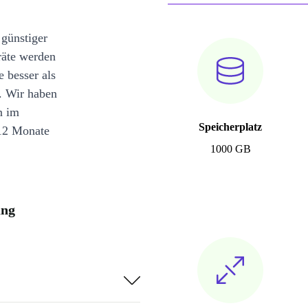
 günstiger
räte werden
e besser als
. Wir haben
n im
Speicherplatz
12 Monate
1000 GB
ung