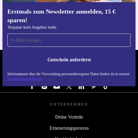
Erstmals zum Newsletter anmelden, 15 €
Hol dir die refurbed-App
sparen!
Für iOS und Android
Verpasse kein Angebot mehr
Gutschein anfordern
REFURBED DEUTSCHLAND - RETHINK NEW.
Informationen über die Verwendung personenbezogener Daten findest du in unserer
FOLGE UNS
Datenschutzerklärung
UNTERNEHMEN
Deine Vorteile
Erneuerungsprozess