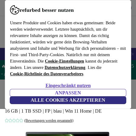
Hol dir die App
Herunterladen
refurbed besser nutzen
refurbed schnell und einfach nutzen
Unsere Produkte und Cookies haben etwas gemeinsam: Beide
werden wiederverwendet. Letztere hauptsächlich, um dir
relevantere Inhalte anzeigen zu können. Damit das richtig
funktioniert, würden wir gerne dein Browsing-Verhalten
analysieren und Inhalte und Werbung für dich personalisieren – mit
🎒 Back to school
Handys
Laptops
Tablets
Smartwatches
Zubehör
First- und Third-Party-Cookies. Natürlich nur mit deinem
Einverständnis. Die
Cookie-Einstellungen
kannst du jederzeit
🔥 Spare 5% EXTRA auf MacBooks und iPads – Code: MACPAD5
ändern. Lies unsere
Datenschutzerklärung
. Lies die
-
AGB
Cookie-Richtlinie des Datenverarbeiters
.
Eingeschränkt nutzen
Home
Produkte
Laptops
Acer Laptops
ANPASSEN
Acer Swift 3 SF314-51 | i7-1165G7 | 14"
ALLE COOKIES AKZEPTIEREN
16 GB | 1 TB SSD | FP | blau | Win 11 Home | DE
(Bewertungen werden gesammelt)