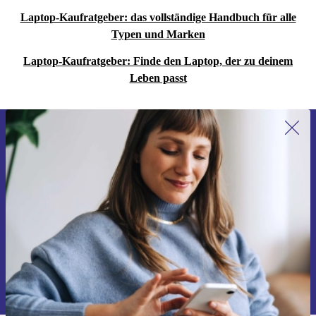
Laptop-Kaufratgeber: das vollständige Handbuch für alle
Typen und Marken
Laptop-Kaufratgeber: Finde den Laptop, der zu deinem
Leben passt
Erstmals zum Newsletter anmelden,
15 € sparen!
Verpasse kein Angebot mehr.
Gutschein anfordern
Informationen über die Verwendung personenbezogener Daten findest
du in unserer
Datenschutzerklärung
.