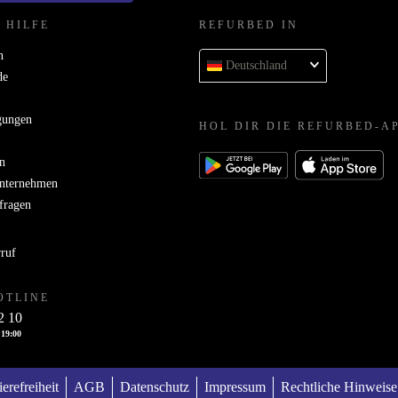
 HILFE
REFURBED IN
n
Deutschland
de
gungen
HOL DIR DIE REFURBED-A
n
Unternehmen
bfragen
rruf
OTLINE
2 10
 19:00
ierefreiheit
AGB
Datenschutz
Impressum
Rechtliche Hinweise