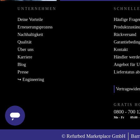
UNTERNEHMEN
SCHNELLE
Deine Vorteile
Häufige Frage
Erneuerungsprozess
Produktzustän
Nachhaltigkeit
Rückversand
Qualität
Garantiebedin
Über uns
Kontakt
Karriere
Händler werde
Blog
Angebot für 
Presse
Lieferstatus a
↪ Engineering
Vertragswide
GRATIS H
0800 - 700 1
Mo - Fr
09:00 -
© Refurbed Marketplace GmbH
Barr