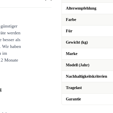
Altersempfehlung
Farbe
 günstiger
Für
räte werden
e besser als
Gewicht (kg)
. Wir haben
n im
Marke
12 Monate
Modell (Jahr)
Nachhaltigkeitskriterien
Tragelast
g
Garantie