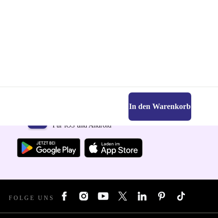
In den Warenkorb
Hol dir die refurbed-App
Für iOS und Android
FOLGE UNS