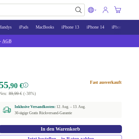
Handys
iPads
MacBooks
iPhone 13
iPhone 14
iPhone 15
-
AGB
55
Fast ausverkauft
,90 €
Neu:
89,99 €
(-38%)
Inklusive Versandkosten:
12. Aug. –
13. Aug.
30-tägige Gratis Rückversand-Garantie
In den Warenkorb
Jetzt bestellen – in Raten zahlen