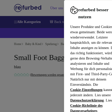
Über uns
Verkaufen
Hilfe
refurbed besser
nutzen
Alle Kategorien
🎒 Back to school
Handys
Laptops
Unsere Produkte und Cookie
etwas gemeinsam: Beide wer
💰 E
wiederverwendet. Letztere
hauptsächlich, um dir relevan
Home
Baby & Kind
Spielzeug
Babyspielzeug
Inhalte anzeigen zu können.
das richtig funktioniert, wür
Small Foot Bagger mit Rädern
gerne dein Browsing-Verhalt
analysieren und Inhalte und
blau
Werbung für dich personalisi
mit First- und Third-Party-C
(Bewertungen werden gesammelt)
Natürlich nur mit deinem
Einverständnis. Die
Cookie-Einstellungen
kanns
jederzeit ändern. Lies unsere
Datenschutzerklärung
. Lies
Cookie-Richtlinie des
Datenverarbeiters